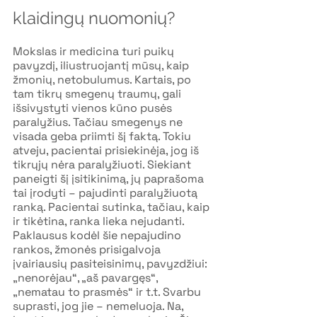
klaidingų nuomonių?
Mokslas ir medicina turi puikų 
pavyzdį, iliustruojantį mūsų, kaip 
žmonių, netobulumus. Kartais, po 
tam tikrų smegenų traumų, gali 
išsivystyti vienos kūno pusės 
paralyžius. Tačiau smegenys ne 
visada geba priimti šį faktą. Tokiu 
atveju, pacientai prisiekinėja, jog iš 
tikrųjų nėra paralyžiuoti. Siekiant 
paneigti šį įsitikinimą, jų paprašoma 
tai įrodyti – pajudinti paralyžiuotą 
ranką. Pacientai sutinka, tačiau, kaip 
ir tikėtina, ranka lieka nejudanti. 
Paklausus kodėl šie nepajudino 
rankos, žmonės prisigalvoja 
įvairiausių pasiteisinimų, pavyzdžiui: 
„nenorėjau“, „aš pavargęs“, 
„nematau to prasmės“ ir t.t. Svarbu 
suprasti, jog jie – nemeluoja. Na, 