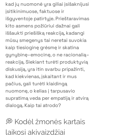
kad jų nuomonė yra giliai įsišaknijusi 
įsitikinimuose, faktuose ir 
išgyventoje patirtyje. Prieštaravimas 
kito asmens požiūriui dažnai gali 
iššaukti priešišką reakciją, kadangi 
mūsų smegenys tai neretai suvokia 
kaip tiesioginę grėsmę ir skatina 
gynybinę–emocinę, o ne racionalią–
reakciją. Siekiant turėti produktyvią 
diskusiją, yra itin svarbu pripažinti, 
kad kiekvienas, įskaitant ir mus 
pačius, gali turėti klaidingą 
nuomonę, o kelias į tarpusavio 
supratimą veda per empatiją ir atvirą 
dialogą. Kaip tai atrodo?
💭 Kodėl žmonės kartais 
laikosi akivaizdžiai 