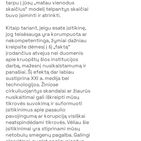
tarpu į jūsų „matau vienodus 
skaičius“ modelį telpantys skaičiai 
buvo įsiminti ir atrinkti.
Kitaip tariant, jeigu esate įsitikinę, 
jog teisėsauga yra korumpuota ar 
nekompetentinga, žymiai dažniau 
kreipsite dėmesį į šį „faktą“ 
įrodančius atvejus nei duomenis 
apie kruopštų šios institucijos 
darbą, mažesnį nusikalstamumą ir 
panašiai. Šį efektą dar labiau 
sustiprina XXI a. medija bei 
technologijos. Žiniose 
cirkuliuojantys skandalai ar žiaurūs 
nusikaltimai gali iškreipti mūsų 
tikrovės suvokimą ir suformuoti 
įsitikinimus apie pasaulio 
pavojingumą ar korupciją visiškai 
neatspindėdami tikrovės. Vėliau šie 
įsitikinimai yra stiprinami mūsų 
netobulų smegenų pagalba. Galingi 