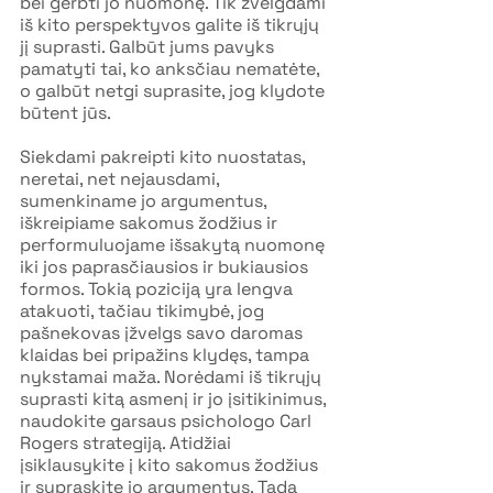
bei gerbti jo nuomonę. Tik žvelgdami 
iš kito perspektyvos galite iš tikrųjų 
jį suprasti. Galbūt jums pavyks 
pamatyti tai, ko anksčiau nematėte, 
o galbūt netgi suprasite, jog klydote 
būtent jūs.
Siekdami pakreipti kito nuostatas, 
neretai, net nejausdami, 
sumenkiname jo argumentus, 
iškreipiame sakomus žodžius ir 
performuluojame išsakytą nuomonę 
iki jos paprasčiausios ir bukiausios 
formos. Tokią poziciją yra lengva 
atakuoti, tačiau tikimybė, jog 
pašnekovas įžvelgs savo daromas 
klaidas bei pripažins klydęs, tampa 
nykstamai maža. Norėdami iš tikrųjų 
suprasti kitą asmenį ir jo įsitikinimus, 
naudokite garsaus psichologo Carl 
Rogers strategiją. Atidžiai 
įsiklausykite į kito sakomus žodžius 
ir supraskite jo argumentus. Tada 