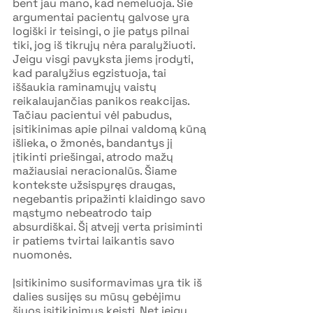
bent jau mano, kad nemeluoja. Šie 
argumentai pacientų galvose yra 
logiški ir teisingi, o jie patys pilnai 
tiki, jog iš tikrųjų nėra paralyžiuoti. 
Jeigu visgi pavyksta jiems įrodyti, 
kad paralyžius egzistuoja, tai 
iššaukia raminamųjų vaistų 
reikalaujančias panikos reakcijas. 
Tačiau pacientui vėl pabudus, 
įsitikinimas apie pilnai valdomą kūną 
išlieka, o žmonės, bandantys jį 
įtikinti priešingai, atrodo mažų 
mažiausiai neracionalūs. Šiame 
kontekste užsispyręs draugas, 
negebantis pripažinti klaidingo savo 
mąstymo nebeatrodo taip 
absurdiškai. Šį atvejį verta prisiminti 
ir patiems tvirtai laikantis savo 
nuomonės.
Įsitikinimo susiformavimas yra tik iš 
dalies susijęs su mūsų gebėjimu 
šiuos įsitikinimus keisti. Net jeigu 