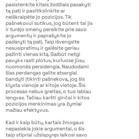
pasistenkite kitais žodžiais pasakyti 
tą patį ir pasitikslinkite ar 
neiškraipėte jo pozicijos. Tik 
pašnekovui sutikus, jog būtent tai jis 
ir turėjo omeny pereikite prie savo 
argumentų ir paprašykite jo 
padaryti tą patį. Taip išvengsite 
nesusipratimų ir galėsite geriau 
pažinti vienas kitą. Galbūt netgi 
pavyks rasti plotus, kuriuose jūsų 
nuomonės persidengia. Naudodami 
šias perdangas galite atsargiai 
bandyti įtikinti pašnekovą, jog šis 
klysta vienoje ar kitoje vietoje. Šis 
procesas nebus greitas, o tuo labiau 
lengvas. Tačiau karšti ginčai ir kitos 
pozicijos menkinimas yra žymiai 
mažiau efektyvus.
Kad ir kaip būtų, kartais žmogaus 
nepasiekia jokie argumentai, o šis 
taip stipriai užsispyręs laikosi savo 