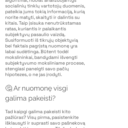
algoritmai, nuolat analizuojantys 
socialinių tinklų vartotojų duomenis, 
pateikia jums tokią informaciją, kurią 
norite matyti, skaityti ir dalintis su 
kitais. Taip įsisuka nenutrūkstamas 
ratas, kuriantis ir palaikantis 
subjektyvų pasaulio vaizdą. 
Susiformuoti iš tikrųjų objektyvią 
bei faktais pagrįstą nuomonę yra 
labai sudėtinga. Būtent todėl 
mokslininkai, bandydami išvengti 
subjektyvumo moksliniame procese, 
stengiasi paneigti savo pačių 
hipotezes, o ne jas įrodyti.
🤔 Ar nuomonę visgi 
galima pakeisti?
Tad kaipgi galima pakeisti kito 
pažiūras? Visų pirma, pasistenkite 
išklausyti ir suprasti savo pašnekovą 