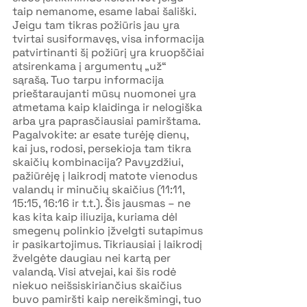
taip nemanome, esame labai šališki. 
Jeigu tam tikras požiūris jau yra 
tvirtai susiformavęs, visa informacija 
patvirtinanti šį požiūrį yra kruopščiai 
atsirenkama į argumentų „už“ 
sąrašą. Tuo tarpu informacija 
prieštaraujanti mūsų nuomonei yra 
atmetama kaip klaidinga ir nelogiška 
arba yra paprasčiausiai pamirštama. 
Pagalvokite: ar esate turėję dienų, 
kai jus, rodosi, persekioja tam tikra 
skaičių kombinacija? Pavyzdžiui, 
pažiūrėję į laikrodį matote vienodus 
valandų ir minučių skaičius (11:11, 
15:15, 16:16 ir t.t.). Šis jausmas – ne 
kas kita kaip iliuzija, kuriama dėl 
smegenų polinkio įžvelgti sutapimus 
ir pasikartojimus. Tikriausiai į laikrodį 
žvelgėte daugiau nei kartą per 
valandą. Visi atvejai, kai šis rodė 
niekuo neišsiskiriančius skaičius 
buvo pamiršti kaip nereikšmingi, tuo 