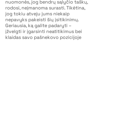
nuomonės, jog bendrų sąlyčio taškų, 
rodosi, neįmanoma surasti. Tikėtina, 
jog tokiu atveju jums niekaip 
nepavyks pakeisti šių įsitikinimų. 
Geriausia, ką galite padaryti – 
įžvelgti ir įgarsinti neatitikimus bei 
klaidas savo pašnekovo pozicijoje 
bei palikti jį ramybėje. Galbūt 
emocijoms aprimus jis prisimins jūsų 
išsakytus argumentus ir bent jau 
taps labiau atviras išklausyti jam 
prieštaraujančią nuomonę. Kitu 
atveju, teks nuleisti rankas ir 
negaišti savo pastangų bei laiko.
Taigi, įsitikinimai dažniausiai nėra nei 
logiški, nei racionalūs. Esame imlūs 
manipuliacijoms, emociniams 
argumentams ir savo pačių 
šališkumui. Prieš įžiebdami karštus 
debatus, turime patys įsitikinti, jog 
grindžiame savo pažiūras faktais ir 
racionalumu, o ne jausmais. 