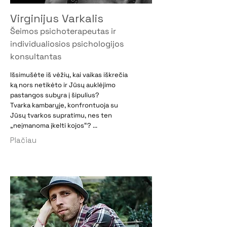
Virginijus Varkalis
Šeimos psichoterapeutas ir
individualiosios psichologijos
konsultantas
Išsimušėte iš vėžių, kai vaikas iškrečia
ką nors netikėto ir Jūsų auklėjimo
pastangos subyra į šipulius?
Tvarka kambaryje, konfrontuoja su
Jūsų tvarkos supratimu, nes ten
„neįmanoma įkelti kojos“? ...
Plačiau