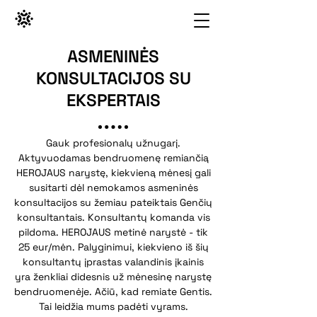
ASMENINĖS
KONSULTACIJOS SU
EKSPERTAIS
Gauk profesionalų užnugarį.
Aktyvuodamas bendruomenę remiančią
HEROJAUS narystę, kiekvieną mėnesį gali
susitarti dėl nemokamos asmeninės
konsultacijos su žemiau pateikt
ais Genčių
konsultantais. Konsultantų komanda vis
pildoma. HEROJAUS metinė narystė - ti
k
25 eur/mėn. Palyginimui, kiekvieno iš šių
konsultantų įprastas valandinis įkainis
yra ženkliai didesnis už mėnesinę narystę
bendruomenėje. Ačiū, kad remiate Gentis.
Tai leidžia mums padėti vyrams.