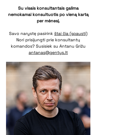
Su visais konsultantais galima
nemokamai konsultuotis po vieną kartą
per mėnesį.
Savo narystę pasirink
štai čia (spausti)
Nori prisijungti prie konsultantų
kom
ando
s? Susisiek su Antanu Grižu
antanas@gentys.lt