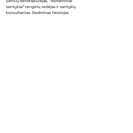
Genčių bendraįkūrėjas, "Romantiniai
santykiai" renginių vedėjas ir santykių
konsultantas. Gediminas tiesiogiai
dirbo su daugiau nei 500 vyrų
asmeninėmis istorijomis.
Plačiau