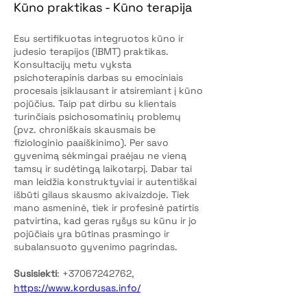
Kūno praktikas - Kūno terapija
Esu sertifikuotas integruotos kūno ir 
judesio terapijos (IBMT) praktikas. 
Konsultacijų metu vyksta 
psichoterapinis darbas su emociniais 
procesais įsiklausant ir atsiremiant į kūno 
pojūčius. Taip pat dirbu su klientais 
turinčiais psichosomatinių problemų 
(pvz. chroniškais skausmais be 
fiziologinio paaiškinimo). Per savo 
gyvenimą sėkmingai praėjau ne vieną 
tamsų ir sudėtingą laikotarpį. Dabar tai 
man leidžia konstruktyviai ir autentiškai 
išbūti gilaus skausmo akivaizdoje. Tiek 
mano asmeninė, tiek ir profesinė patirtis 
patvirtina, kad geras ryšys su kūnu ir jo 
pojūčiais yra būtinas prasmingo ir 
subalansuoto gyvenimo pagrindas. 
Susisiekti
: +37067242762, 
https://www.kordusas.info/