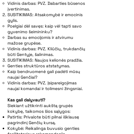
Vidinis darbas: PVZ. Dabarties būsenos
įvertinimas.
SUSITIKIMAS: Atsakomybė ir emocinis
gylis.
Poelgiai dėl savęs: kaip vėl tapti savo
gyvenimo šeimininku?
Darbas su emocijomis ir atvirumu
mažose grupėse.
Vidinis darbas: PVZ. Kliūčių, trukdančių
būti Gentyje, šalinimas.
SUSITIKIMAS: Naujos kelionės pradžia.
Genties struktūros atstatymas.
Kaip bendruomenė gali padėti mūsų
naujai Genčiai?
Vidinis darbas: PVZ. Įsipareigojimas
naujai komandai ir tolimesni žingsniai.
Kas gali dalyvauti?
Siekiant užtikrinti aukštą grupės
kokybę, taikomos šios sąlygos:
Patirtis: Privalote būti pilnai išklausę
pagrindinį Genčių kursą.
Kokybė: Reikalinga buvusio genties