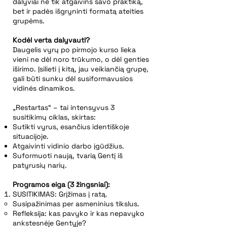
dalyviai ne tik atgaivins savo praktiką,
bet ir padės išgryninti formatą ateities
grupėms.
Kodėl verta dalyvauti?
Daugelis vyrų po pirmojo kurso lieka
vieni ne dėl noro trūkumo, o dėl genties
iširimo. Įsilieti į kitą, jau veikiančią grupę,
gali būti sunku dėl susiformavusios
vidinės dinamikos.
„Restartas“ – tai intensyvus 3
susitikimų ciklas, skirtas:
Sutikti vyrus, esančius identiškoje
situacijoje.
Atgaivinti vidinio darbo įgūdžius.
Suformuoti naują, tvarią Gentį iš
patyrusių narių.
Programos eiga (3 žingsniai):
SUSITIKIMAS: Grįžimas į ratą.
Susipažinimas per asmeninius tikslus.
Refleksija: kas pavyko ir kas nepavyko
ankstesnėje Gentyje?