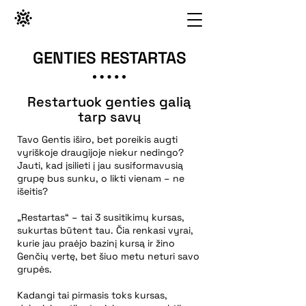
GENTIES RESTARTAS
Restartuok genties galią
tarp savų
Tavo Gentis iširo, bet poreikis augti
vyriškoje draugijoje niekur nedingo?
Jauti, kad įsilieti į jau susiformavusią
grupę bus sunku, o likti vienam – ne
išeitis?
„Restartas“ – tai 3 susitikimų kursas,
sukurtas būtent tau. Čia renkasi vyrai,
kurie jau praėjo bazinį kursą ir žino
Genčių vertę, bet šiuo metu neturi savo
grupės.
Kadangi tai pirmasis toks kursas,