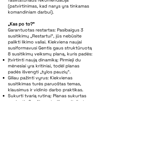
fasilitatoriaus rekomendacija
(patvirtinimas, kad narys yra tinkamas
komandiniam darbui).
„Kas po to?“
Garantuotas restartas: Pasibaigus 3
susitikimų „Restartui“, jūs nebūsite
palikti likimo valiai. Kiekviena naujai
susiformavusi Gentis gaus struktūruotą
8 susitikimų veiksmų planą, kuris padės:
Įtvirtinti naują dinamiką: Pirmieji du
mėnesiai yra kritiniai, todėl planas
padės išvengti „tylos pauzių“.
Giliau pažinti vyrus: Kiekvienas
susitikimas turės paruoštas temas,
klausimus ir vidinio darbo praktikas.
Sukurti tvarią rutiną: Planas sukurtas
remiantis Genčių metodika, pritaikyta
jau patyrusiems nariams, vertinantiems
konkretumą ir gylį.
Po 3 susitikimų jūs turėsite ne tik naują
gentį, bet ir aiškią programą
artimiausiems 2 mėnesiams.