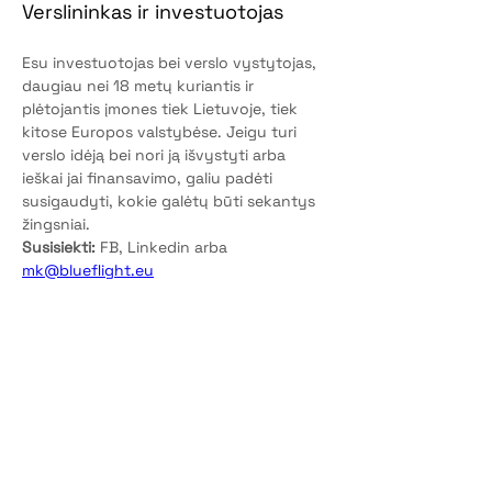
Verslininkas ir investuotojas
Esu investuotojas bei verslo vystytojas, 
daugiau nei 18 metų kuriantis ir 
plėtojantis įmones tiek Lietuvoje, tiek 
kitose Europos valstybėse. Jeigu turi 
verslo idėją bei nori ją išvystyti arba 
ieškai jai finansavimo, galiu padėti 
susigaudyti, kokie galėtų būti sekantys 
žingsniai. 
Susisiekti:
 FB, Linkedin arba 
mk@blueflight.eu
©2026 by Gentys | VŠĮ "Vyrų gentys"