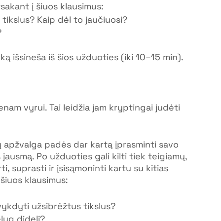
tsakant į šiuos klausimus:
tikslus? Kaip dėl to jaučiuosi?
?
ą išsineša iš šios užduoties (iki 10–15 min).
enam vyrui. Tai leidžia jam kryptingai judėti 
ų apžvalga padės dar kartą įprasminti savo 
jausmą. Po užduoties gali kilti tiek teigiamų, 
, suprasti ir įsisąmoninti kartu su kitias 
i šiuos klausimus:
ykdyti užsibrėžtus tikslus?
lyg dideli?