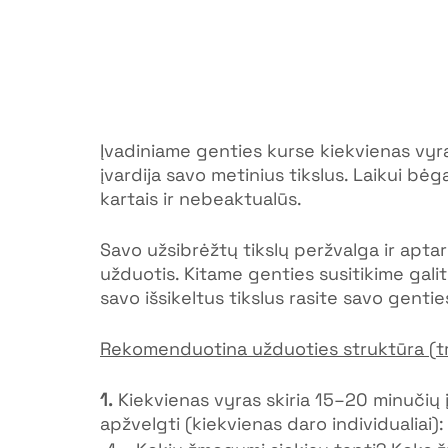
Įvadiniame genties kurse kiekvienas vyra
įvardija savo metinius tikslus. Laikui bėgan
kartais ir nebeaktualūs.
Savo užsibrėžtų tikslų peržvalga ir apta
užduotis. Kitame genties susitikime galit
savo išsikeltus tikslus rasite savo gent
Rekomenduotina užduoties struktūra (t
1.
 Kiekvienas vyras skiria 15–20 minučių
apžvelgti (kiekvienas daro individualiai):