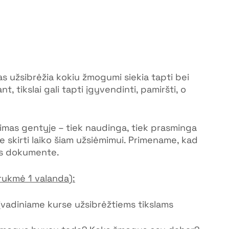
s užsibrėžia kokiu žmogumi siekia tapti bei 
t, tikslai gali tapti įgyvendinti, pamiršti, o 
rimas gentyje – tiek naudinga, tiek prasminga 
e skirti laiko šiam užsiėmimui. Primename, kad 
ies dokumente.
rukmė 1 valanda):
 įvadiniame kurse užsibrėžtiems tikslams 