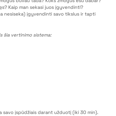
 žmogus buvau tada? Koks žmogus esu dabar?
lęs? Kaip man sekasi juos įgyvendinti? 
a nesiseka) įgyvendinti savo tikslus ir tapti 
is šia vertinimo sistema:
a savo įspūdžiais darant užduotį (iki 30 min). 