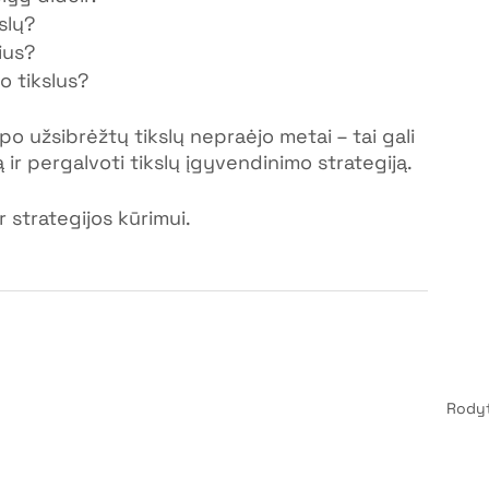
kslų?
ius?
o tikslus?
 po užsibrėžtų tikslų nepraėjo metai – tai gali 
 ir pergalvoti tikslų įgyvendinimo strategiją.
ar strategijos kūrimui.
Rodyt