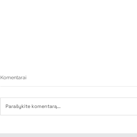
Komentarai
Paturbink g
Parašykite komentarą...
Genties gimtadienis