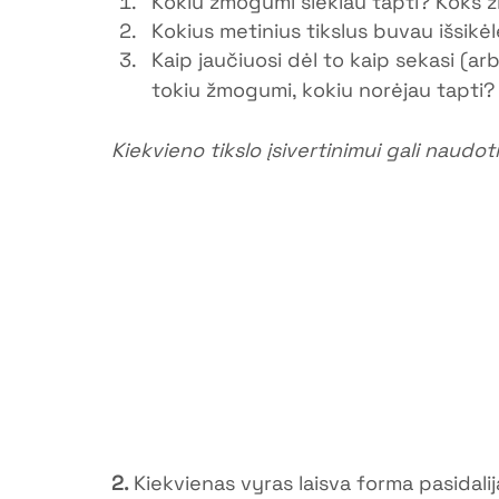
Kokiu žmogumi siekiau tapti? Koks
Kokius metinius tikslus buvau išsikė
Kaip jaučiuosi dėl to kaip sekasi (arb
tokiu žmogumi, kokiu norėjau tapti?
Kiekvieno tikslo įsivertinimui gali naudot
2. 
Kiekvienas vyras laisva forma pasidalij