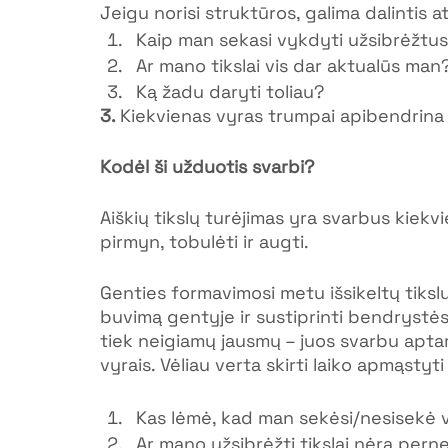
Jeigu norisi struktūros, galima dalintis a
Kaip man sekasi vykdyti užsibrėžtus 
Ar mano tikslai vis dar aktualūs man
Ką žadu daryti toliau?
3. 
Kiekvienas vyras trumpai apibendrina k
Kodėl ši užduotis svarbi?
Aiškių tikslų turėjimas yra svarbus kiekvi
pirmyn, tobulėti ir augti.
Genties formavimosi metu išsikeltų tiksl
buvimą gentyje ir sustiprinti bendrystės 
tiek neigiamų jausmų – juos svarbu aptarti
vyrais. Vėliau verta skirti laiko apmąstyt
Kas lėmė, kad man sekėsi/nesisekė v
Ar mano užsibrėžti tikslai nėra perne