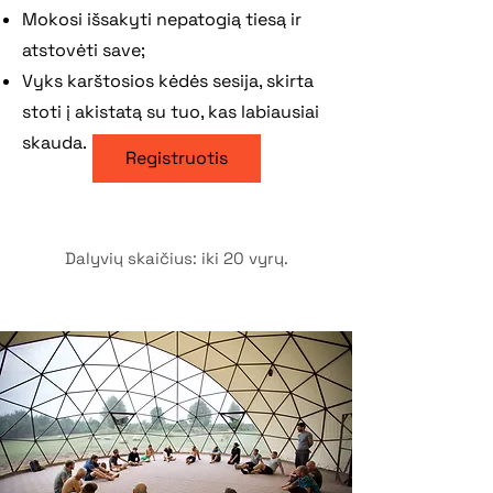
Mokosi išsakyti nepatogią tiesą ir
atstovėti save;
Vyks karštosios kėdės sesija, skirta
stoti į akistatą su tuo, kas labiausiai
skauda.
Registruotis
Dalyvių skaičius: iki 20 vyrų.