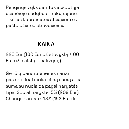
Renginys vyks gamtos apsuptyje
esančioje sodyboje Trakų rajone.
Tikslias koordinates atsiųsime el.
paštu užsiregistravusiems.
KAINA
220 Eur (160 Eur už stovyklą + 60
Eur už maistą ir nakvynę).
Genčių bendruomenės nariai
pasirinktinai moka pilną sumą arba
sumą su nuolaida pagal narystės
tipą: Social narystei 5% (209 Eur),
Change narystei 13% (192 Eur) ir
Hero narystei 25% (165 Eur).
Į kainą įeina pilnavertis maitinimas,
nakvynės, visa 3 dienų programa.