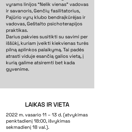
vyrams linijos “Nelik vienas” vadovas
ir savanoris, Genčių fasilitatorius,
Pajūrio vyrų klubo bendraįkūrėjas ir
vadovas, Geštalto psichoterapijos
praktikas.
Darius pakvies susitikti su savimi per
iššūkį, kuriam įveikti kiekvienas turės
pilną aplinkos palaikymą. Tai padės
atrasti viduje esančią galios vietą, į
kurią galime atsiremti bet kada
gyvenime.
LAIKAS IR VIETA
2022 m. vasario 11 – 13 d. (atvykimas
penktadienį 18:00, išvykimas
sekmadienį 18 val.).