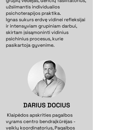
grupių vedėjas, Genčių fasilitatorius,
užsiimantis individualios
psichoterapijos praktika.
Ignas sukurs erdvę vidinei refleksijai
ir intensyviam grupiniam darbui,
skirtam įsisąmoninti vidinius
psichinius procesus, kurie
pasikartoja gyvenime.
DARIUS DOCIUS
Klaipėdos apskrities pagalbos
vyrams centro bendraįkūrėjas -
veiklų koordinatorius, Pagalbos