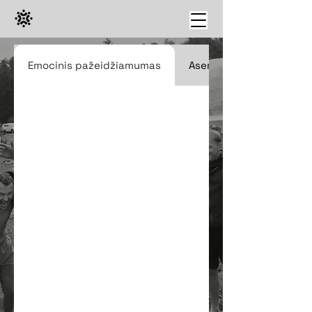
Emocinis pažeidžiamumas
Asertyvumas