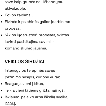
save kaip grupės dalį išbandymų
akivaizdoje,
Kovos žaidimai,
Fizinės ir psichinės galios įdarbinimo
procesai,
“Aklos lyderystės” procesas, skirtas
lavinti pasitikėjimą savimi ir
komandiškumo jausmą.
VEIKLOS ŠIRDŽIAI
Intensyvios terapinės savęs
pažinimo sesijos, kuriose vyrai:
Reaguoja vieni į kitus,
Teikia vieni kitiems grįžtamąjį ryšį,
Išklauso, palaiko arba iškelią sveiką
iššūkį,