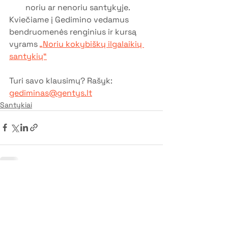
noriu ar nenoriu santykyje.
Kviečiame į Gedimino vedamus 
bendruomenės renginius ir kursą 
vyrams 
„Noriu
 kokybiškų ilgalaikių 
santykių“
Turi savo klausimų? Rašyk: 
gediminas@gentys.lt
Santykiai
Rodyti viską
Naujausi įrašai