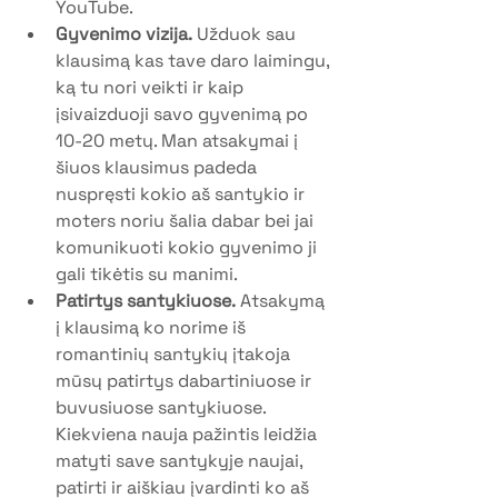
YouTube.
Gyvenimo vizija.
 Užduok sau 
klausimą kas tave daro laimingu, 
ką tu nori veikti ir kaip 
įsivaizduoji savo gyvenimą po 
10-20 metų. Man atsakymai į 
šiuos klausimus padeda 
nuspręsti kokio aš santykio ir 
moters noriu šalia dabar bei jai 
komunikuoti kokio gyvenimo ji 
gali tikėtis su manimi.
Patirtys santykiuose.
 Atsakymą 
į klausimą ko norime iš 
romantinių santykių įtakoja 
mūsų patirtys dabartiniuose ir 
buvusiuose santykiuose. 
Kiekviena nauja pažintis leidžia 
matyti save santykyje naujai, 
patirti ir aiškiau įvardinti ko aš 