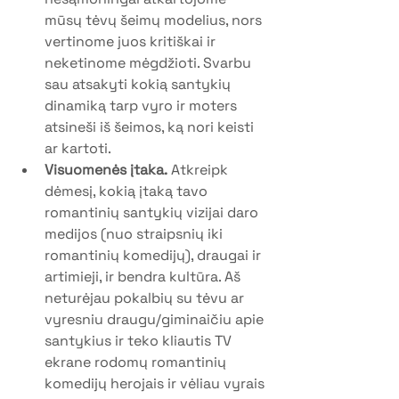
mūsų tėvų šeimų modelius, nors 
vertinome juos kritiškai ir 
neketinome mėgdžioti. Svarbu 
sau atsakyti kokią santykių 
dinamiką tarp vyro ir moters 
atsineši iš šeimos, ką nori keisti 
ar kartoti.
Visuomenės įtaka.
 Atkreipk 
dėmesį, kokią įtaką tavo 
romantinių santykių vizijai daro 
medijos (nuo straipsnių iki 
romantinių komedijų), draugai ir 
artimieji, ir bendra kultūra. Aš 
neturėjau pokalbių su tėvu ar 
vyresniu draugu/giminaičiu apie 
santykius ir teko kliautis TV 
ekrane rodomų romantinių 
komedijų herojais ir vėliau vyrais 