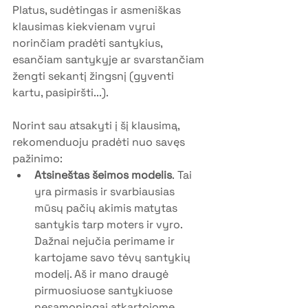
Platus, sudėtingas ir asmeniškas 
klausimas kiekvienam vyrui 
norinčiam pradėti santykius, 
esančiam santykyje ar svarstančiam 
žengti sekantį žingsnį (gyventi 
kartu, pasipiršti...). 
Norint sau atsakyti į šį klausimą, 
rekomenduoju pradėti nuo savęs 
pažinimo:
Atsineštas šeimos modelis
.
Tai 
yra pirmasis ir svarbiausias 
mūsų pačių akimis matytas 
santykis tarp moters ir vyro. 
Dažnai nejučia perimame ir 
kartojame savo tėvų santykių 
modelį. Aš ir mano draugė 
pirmuosiuose santykiuose 
nesąmoningai atkartojome 