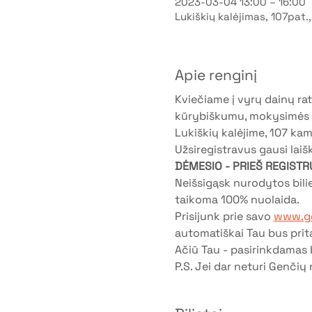
2023-03-04 13:00 – 16:00
Lukiškių kalėjimas, 107pat.,
Apie renginį
Kviečiame į vyrų dainų ratą
kūrybiškumu, mokysimės su
Lukiškių kalėjime, 107 kamb
Užsiregistravus gausi laiš
DĖMESIO - PRIEŠ REGISTR
Neišsigąsk nurodytos bil
taikoma 100% nuolaida.
Prisijunk prie savo 
www.ge
automatiškai Tau bus prit
Ačiū Tau - pasirinkdamas b
P.S. Jei dar neturi Genčių 