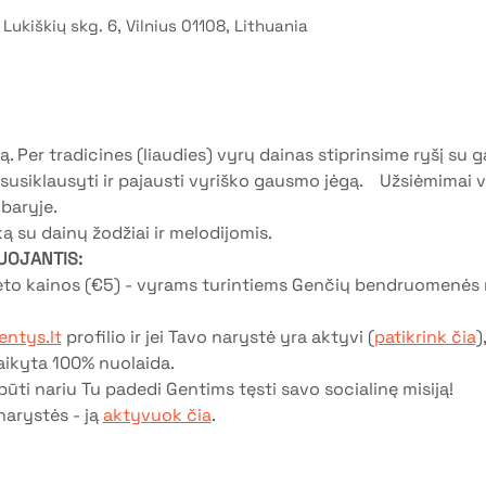
 Lukiškių skg. 6, Vilnius 01108, Lithuania
. Per tradicines (liaudies) vyrų dainas stiprinsime ryšį su ga
siklausyti ir pajausti vyriško gausmo jėgą.    Užsiėmimai 
aryje.   
ką su dainų žodžiai ir melodijomis.
UOJANTIS:
ieto kainos (€5) - vyrams turintiems Genčių bendruomenės 
ntys.lt
 profilio ir jei Tavo narystė yra aktyvi (
patikrink čia
)
aikyta 100% nuolaida.
ūti nariu Tu padedi Gentims tęsti savo socialinę misiją!
narystės - ją 
aktyvuok čia
.