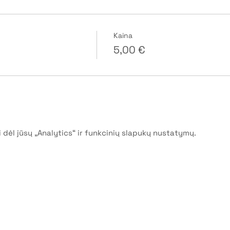
Kaina
5,00 €
dėl jūsų „Analytics“ ir funkcinių slapukų nustatymų.
entys | VŠĮ "Vyrų gentys"
 politika