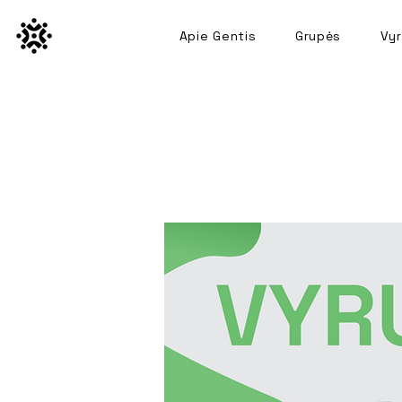
Apie Gentis
Grupės
Vyr