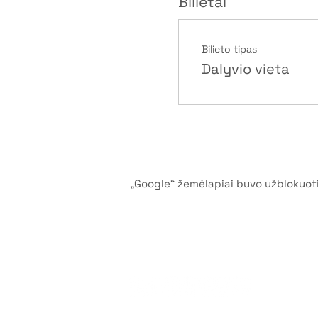
Bilietai
Bilieto tipas
Dalyvio vieta
„Google“ žemėlapiai buvo užblokuoti 
©2026 by G
Privatumo