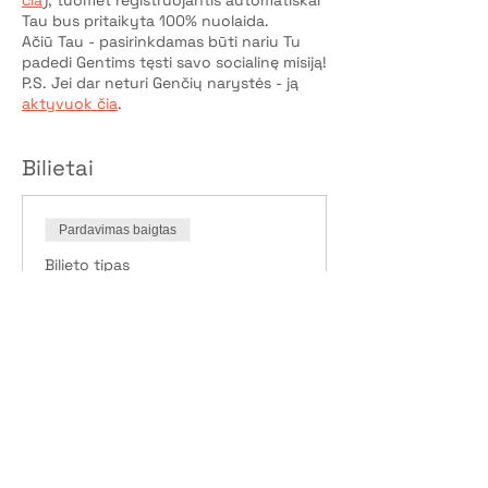
čia
), tuomet registruojantis automatiškai
Tau bus pritaikyta 100% nuolaida.
Ačiū Tau - pasirinkdamas būti nariu Tu
padedi Gentims tęsti savo socialinę misiją!
P.S. Jei dar neturi Genčių narystės - ją
aktyvuok čia
.
Bilietai
Pardavimas baigtas
Bilieto tipas
Dalyvio vieta
Kaina
5,00 €