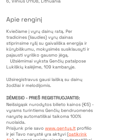
6, Vilnius 01108, Lithuania
Apie renginį
Kviečiame į vyrų dainų ratą. Per
tradicines (liaudies) vyrų dainas
stiprinsime ryšį su gaivališka energija ir
kūrybiškumu, mokysimės susiklausyti ir
pajausti vyriško gausmo jėgą.
Užsiėmimai vyksta Genčių patalpose
Lukiškių kalėjime, 109 kambaryje.
Užsiregistravus gausi laišką su dainų
žodžiai ir melodijomis.
DĖMESIO - PRIEŠ REGISTRUOJANTIS:
Neišsigąsk nurodytos bilieto kainos (€5) -
vyrams turintiems Genčių bendruomenės
narystę automatiškai taikoma 100%
nuolaida.
Prisijunk prie savo
www.gentys.lt
profilio
ir jei Tavo narystė yra aktyvi (
patikrink