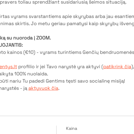
 pravers toliau sprendžiant susidariusią šeimos situaciją. 
irtas vyrams svarstantiems apie skyrybas arba jau esantiem
inimas skirtis. Jo metu geriau pamatysi kaip skyrybų išvengt
išką su nuoroda į ZOOM.
UOJANTIS:
ieto kainos (€10) - vyrams turintiems Genčių bendruomenės
ntys.lt
 profilio ir jei Tavo narystė yra aktyvi (
patikrink čia
)
aikyta 100% nuolaida.
ūti nariu Tu padedi Gentims tęsti savo socialinę misiją!
narystės - ją 
aktyvuok čia
.
Kaina