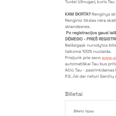
Turėsi Užnugarį, kuris Tau
KAM SKIRTA?
 Renginys sk
Renginio tikslas nėra skat
sklandesnes.
Po registracijos gausi la
DĖMESIO - PRIEŠ REGISTR
Neišsigąsk nurodytos bil
taikoma 100% nuolaida.
Prisijunk prie savo 
www.ge
automatiškai Tau bus prit
Ačiū Tau - pasirinkdamas b
P.S. Jei dar neturi Genčių 
Bilietai
Bilieto tipas