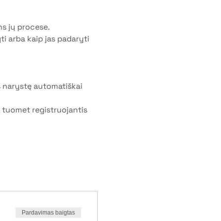
s jų procese. 
i arba kaip jas padaryti 
 narystę automatiškai 
, tuomet registruojantis 
Pardavimas baigtas