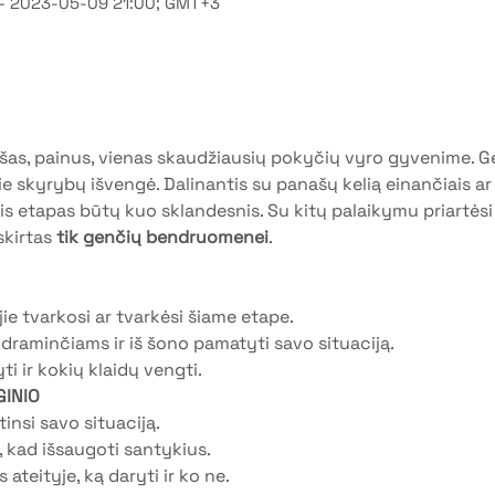
– 2023-05-09 21:00; GMT+3
šas, painus, vienas skaudžiausių pokyčių vyro gyvenime. Ger
urie skyrybų išvengė. Dalinantis su panašų kelią einančiais ar 
is etapas būtų kuo sklandesnis. Su kitų palaikymu priartėsi
kirtas 
tik genčių bendruomenei
.
 jie tvarkosi ar tvarkėsi šiame etape. 
draminčiams ir iš šono pamatyti savo situaciją. 
i ir kokių klaidų vengti.  
INIO 
tinsi savo situaciją. 
, kad išsaugoti santykius. 
ateityje, ką daryti ir ko ne. 