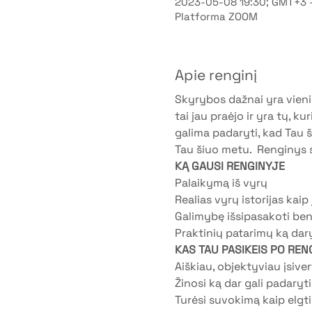
2023-05-08 19:30; GMT+3 
Platforma ZOOM
Apie renginį
Skyrybos dažnai yra vieni
tai jau praėjo ir yra tų, k
galima padaryti, kad Tau š
Tau šiuo metu.  Renginys s
KĄ GAUSI RENGINYJE
Palaikymą iš vyrų 
Realias vyrų istorijas kaip
Galimybę išsipasakoti ben
Praktinių patarimų ką daryt
KAS TAU PASIKEIS PO RENG
Aiškiau, objektyviau įsiver
Žinosi ką dar gali padaryti
Turėsi suvokimą kaip elgtis 