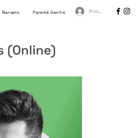
Prisijungti
Nariams
Paremk Gentis
 (Online)