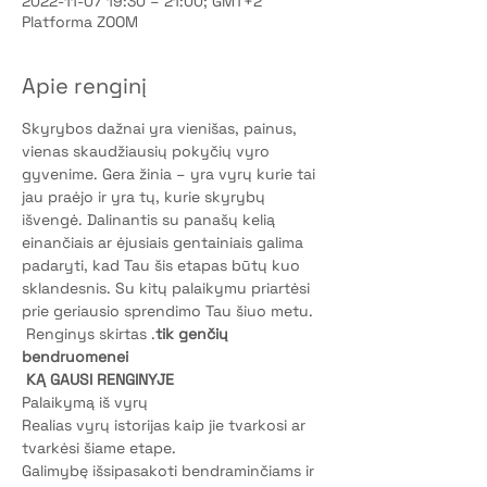
2022-11-07 19:30 – 21:00; GMT+2
Platforma ZOOM
Apie renginį
Skyrybos dažnai yra vienišas, painus, 
vienas skaudžiausių pokyčių vyro 
gyvenime. Gera žinia – yra vyrų kurie tai 
jau praėjo ir yra tų, kurie skyrybų 
išvengė. Dalinantis su panašų kelią 
einančiais ar ėjusiais gentainiais galima 
padaryti, kad Tau šis etapas būtų kuo 
sklandesnis. Su kitų palaikymu priartėsi 
prie geriausio sprendimo Tau šiuo metu. 
 Renginys skirtas 
.
tik genčių 
bendruomenei
KĄ GAUSI RENGINYJE
Palaikymą iš vyrų 
Realias vyrų istorijas kaip jie tvarkosi ar 
tvarkėsi šiame etape. 
Galimybę išsipasakoti bendraminčiams ir 