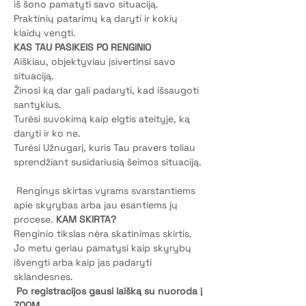
iš šono pamatyti savo situaciją. 
Praktinių patarimų ką daryti ir kokių 
klaidų vengti.  
KAS TAU PASIKEIS PO RENGINIO 
Aiškiau, objektyviau įsivertinsi savo 
situaciją. 
Žinosi ką dar gali padaryti, kad išsaugoti 
santykius. 
Turėsi suvokimą kaip elgtis ateityje, ką 
daryti ir ko ne. 
Turėsi Užnugarį, kuris Tau pravers toliau 
sprendžiant susidariusią šeimos situaciją. 
 Renginys skirtas vyrams svarstantiems 
apie skyrybas arba jau esantiems jų 
procese. 
KAM SKIRTA?
Renginio tikslas nėra skatinimas skirtis. 
Jo metu geriau pamatysi kaip skyrybų 
išvengti arba kaip jas padaryti 
sklandesnes.
Po registracijos gausi laišką su nuoroda į 
ZOOM.