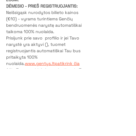
DĖMESIO - PRIEŠ REGISTRUOJANTIS:
Neišsigąsk nurodytos bilieto kainos 
(€10) - vyrams turintiems Genčių 
bendruomenės narystę automatiškai 
taikoma 100% nuolaida.
Prisijunk prie savo 
 profilio ir jei Tavo 
narystė yra aktyvi (
), tuomet 
registruojantis automatiškai Tau bus 
pritaikyta 100% 
nuolaida.
www.gentys.lt
patikrink čia
Ačiū Tau - pasirinkdamas būti nariu Tu 
padedi Gentims tęsti savo socialinę misiją!
P.S. Jei dar neturi Genčių narystės - ją 
.
aktyvuok čia
Bilietai
Pardavimas baigtas
Bilieto tipas