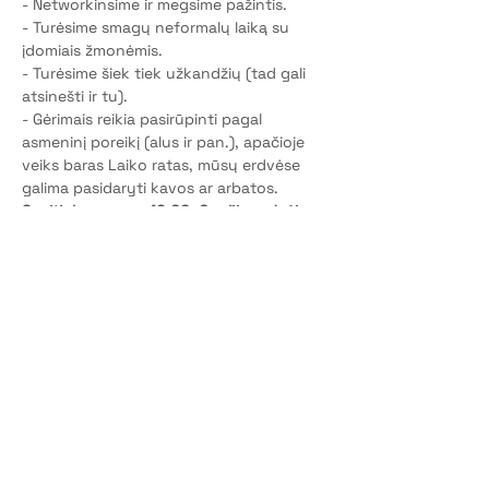
- Networkinsime ir megsime pažintis.
- Turėsime smagų neformalų laiką su 
įdomiais žmonėmis.
- Turėsime šiek tiek užkandžių (tad gali 
atsinešti ir tu).
- Gėrimais reikia pasirūpinti pagal 
asmeninį poreikį (alus ir pan.), apačioje 
veiks baras Laiko ratas, mūsų erdvėse 
galima pasidaryti kavos ar arbatos.
Susitinkame nuo 19:00, Genčių erdvėje, 
Z. Sierakausko g. 15 Vilnius.
Renginio metu, gali būti fotografuojama.
Renginys nemokamas.
Iškilo klausimų? Kreipkis: +37060730525