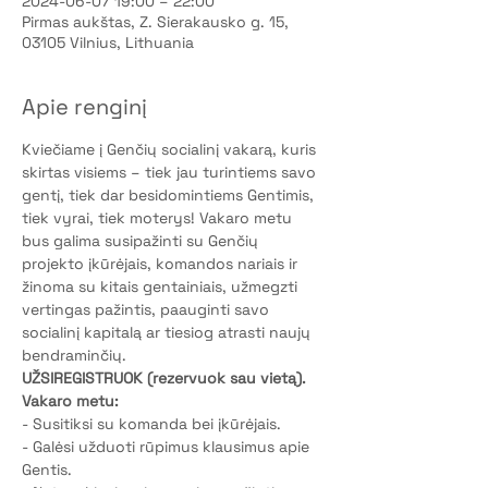
2024-06-07 19:00 – 22:00
Pirmas aukštas, Z. Sierakausko g. 15,
03105 Vilnius, Lithuania
Apie renginį
Kviečiame į Genčių socialinį vakarą, kuris 
skirtas visiems – tiek jau turintiems savo 
gentį, tiek dar besidomintiems Gentimis, 
tiek vyrai, tiek moterys! Vakaro metu 
bus galima susipažinti su Genčių 
projekto įkūrėjais, komandos nariais ir 
žinoma su kitais gentainiais, užmegzti 
vertingas pažintis, paauginti savo 
socialinį kapitalą ar tiesiog atrasti naujų 
bendraminčių.
UŽSIREGISTRUOK (rezervuok sau vietą).
Vakaro metu:
- Susitiksi su komanda bei įkūrėjais.
- Galėsi užduoti rūpimus klausimus apie 
Gentis.