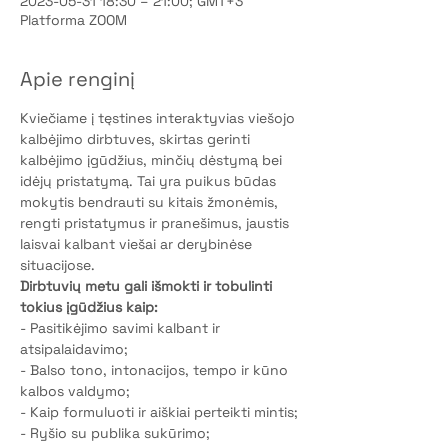
2023-05-31 18:30 – 21:00; GMT+3
Platforma ZOOM
Apie renginį
Kviečiame į tęstines interaktyvias viešojo 
kalbėjimo dirbtuves, skirtas gerinti 
kalbėjimo įgūdžius, minčių dėstymą bei 
idėjų pristatymą. Tai yra puikus būdas 
mokytis bendrauti su kitais žmonėmis, 
rengti pristatymus ir pranešimus, jaustis 
laisvai kalbant viešai ar derybinėse 
situacijose.
Dirbtuvių metu gali išmokti ir tobulinti 
tokius įgūdžius kaip:
- Pasitikėjimo savimi kalbant ir 
atsipalaidavimo;
- Balso tono, intonacijos, tempo ir kūno 
kalbos valdymo;
- Kaip formuluoti ir aiškiai perteikti mintis;
- Ryšio su publika sukūrimo;