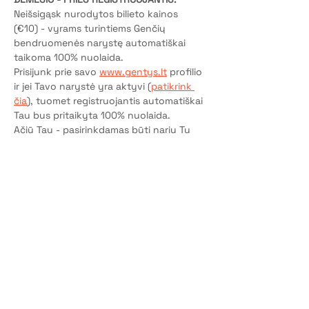
Neišsigąsk nurodytos bilieto kainos 
(€10) - vyrams turintiems Genčių 
bendruomenės narystę automatiškai 
taikoma 100% nuolaida.
Prisijunk prie savo 
www.gentys.lt
 profilio 
ir jei Tavo narystė yra aktyvi (
patikrink 
čia
), tuomet registruojantis automatiškai 
Tau bus pritaikyta 100% nuolaida.
Ačiū Tau - pasirinkdamas būti nariu Tu 
padedi Gentims tęsti savo socialinę misiją!
P.S. Jei dar neturi Genčių narystės - ją 
aktyvuok čia
.
Bilietai
Pardavimas baigtas
Bilieto tipas
Dalyvio vieta