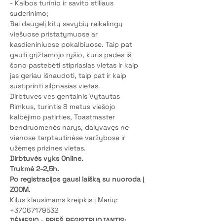
- Kalbos turinio ir savito stiliaus 
suderinimo;
Bei daugelį kitų savybių reikalingų 
viešuose pristatymuose ar 
kasdieniniuose pokalbiuose. Taip pat 
gauti grįžtamojo ryšio, kuris padės iš 
šono pastebėti stipriasias vietas ir kaip 
jas geriau išnaudoti, taip pat ir kaip 
sustiprinti silpnasias vietas.
Dirbtuves ves gentainis Vytautas 
Rimkus, turintis 8 metus viešojo 
kalbėjimo patirties, Toastmaster 
bendruomenės narys, dalyvavęs ne 
vienose tarptautinėse varžybose ir 
užėmęs prizines vietas.
Dirbtuvės vyks Online.
Trukmė 2-2,5h.
Po registracijos gausi laišką su nuoroda į 
ZOOM.
Kilus klausimams kreipkis į Marių: 
+37067179532
DĖMESIO - PRIEŠ REGISTRUOJANTIS: