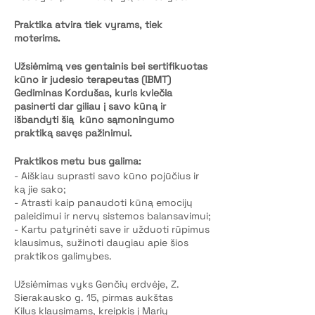
Praktika atvira tiek vyrams, tiek
moterims.
Užsiėmimą ves gentainis bei sertifikuotas
kūno ir judesio terapeutas (IBMT)
Gediminas Kordušas, kuris kviečia
pasinerti dar giliau į savo kūną ir
išbandyti šią kūno sąmoningumo
praktiką savęs pažinimui.
Praktikos metu bus galima:
- Aiškiau suprasti savo kūno pojūčius ir
ką jie sako;
- Atrasti kaip panaudoti kūną emocijų
paleidimui ir nervų sistemos balansavimui;
- Kartu patyrinėti save ir užduoti rūpimus
klausimus, sužinoti daugiau apie šios
praktikos galimybes.
Užsiėmimas vyks Genčių erdvėje, Z.
Sierakausko g. 15, pirmas aukštas
Kilus klausimams, kreipkis į Marių