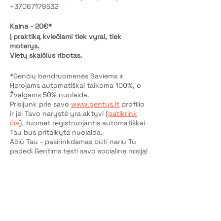
+37067179532
Kaina - 20€*
Į praktiką kviečiami tiek vyrai, tiek
moterys.
Vietų skaičius ribotas.
*Genčių bendruomenės Saviems ir
Herojams automatiškai taikoma 100%, o
Žvalgams 50% nuolaida.
Prisijunk prie savo
www.gentys.lt
profilio
ir jei Tavo narystė yra aktyvi (
patikrink
čia
), tuomet registruojantis automatiškai
Tau bus pritaikyta nuolaida.
Ačiū Tau - pasirinkdamas būti nariu Tu
padedi Gentims tęsti savo socialinę misiją!
P.S. Jei dar neturi Genčių narystės - ją
aktyvuok čia
.
Bilietai