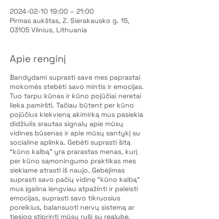
2024-02-10 19:00 – 21:00
Pirmas aukštas, Z. Sierakausko g. 15,
03105 Vilnius, Lithuania
Apie renginį
Bandydami suprasti save mes paprastai
mokomės stebėti savo mintis ir emocijas.
Tuo tarpu kūnas ir kūno pojūčiai neretai
lieka pamiršti. Tačiau būtent per kūno
pojūčius kiekvieną akimirką mus pasiekia
didžiulis srautas signalų apie mūsų
vidines būsenas ir apie mūsų santykį su
socialine aplinka. Gebėti suprasti šitą
“kūno kalbą” yra prarastas menas, kurį
per kūno sąmoningumo praktikas mes
siekiame atrasti iš naujo. Gebėjimas
suprasti savo pačių vidinę “kūno kalbą”
mus įgalina lengviau atpažinti ir paleisti
emocijas, suprasti savo tikruosius
poreikius, balansuoti nervų sistemą ar
tiesiog stiprinti mūsų ryšį su realybe.