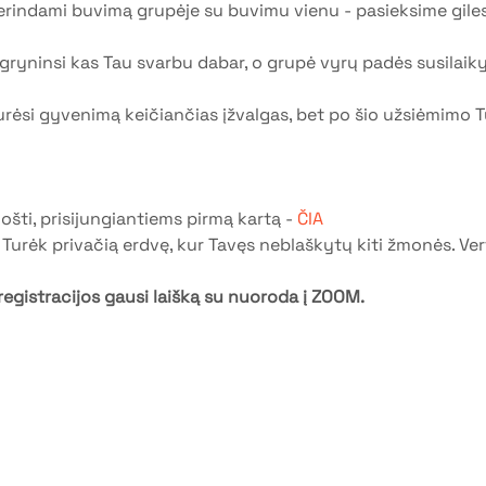
derindami buvimą grupėje su buvimu vienu - pasieksime giles
igryninsi kas Tau svarbu dabar, o grupė vyrų padės susilaikyt
rėsi gyvenimą keičiančias įžvalgas, bet po šio užsiėmimo Tu t
šti, prisijungiantiems pirmą kartą - 
ČIA
 Turėk privačią erdvę, kur Tavęs neblaškytų kiti žmonės. Vert
registracijos gausi laišką su nuoroda į ZOOM.
entys | VŠĮ "Vyrų gentys"
 politika