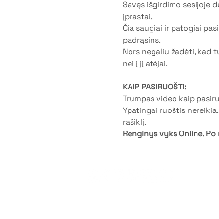
Savęs išgirdimo sesijoje 
įprastai.
Čia saugiai ir patogiai pas
padrąsins.
Nors negaliu žadėti, kad tu
nei į jį atėjai.
KAIP PASIRUOŠTI:
Trumpas video kaip pasiruo
Ypatingai ruoštis nereikia.
rašiklį.
Renginys vyks Online. Po 
©2026 by G
Privatumo