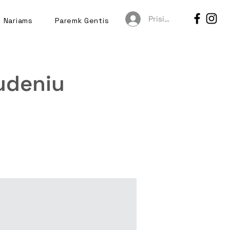
Prisijungti
Nariams
Paremk Gentis
audeniu