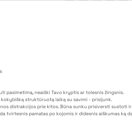
s
uti pasimetimą, neaiški Tavo kryptis ar tolesnis žingsnis.
i kokybišką struktūruotą laiką su savimi - prisijunk.
s distrakcijos prie kitos. Būna sunku prisiversti sustoti ir
nda tvirtesnis pamatas po kojomis ir didesnis aiškumas ką dar