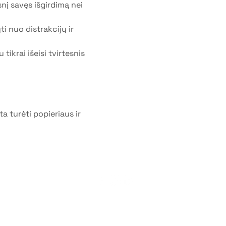
nį savęs išgirdimą nei 
i nuo distrakcijų ir 
ikrai išeisi tvirtesnis 
a turėti popieriaus ir 