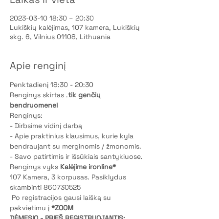
2023-03-10 18:30 – 20:30
Lukiškių kalėjimas, 107 kamera, Lukiškių
skg. 6, Vilnius 01108, Lithuania
Apie renginį
Penktadienį 18:30 - 20:30
Renginys skirtas 
.
tik genčių 
bendruomenei
Renginys:
- Dirbsime vidinį darbą
- Apie praktinius klausimus, kurie kyla 
bendraujant su merginomis / žmonomis.
- Savo patirtimis ir išsūkiais santykiuose.
Renginys vyks 
Kalėjime ir
online*
107 Kamera, 3 korpusas. Pasiklydus 
skambinti 860730525
 Po registracijos gausi laišką su 
pakvietimu į 
*
ZOOM
DĖMESIO - PRIEŠ REGISTRUOJANTIS: