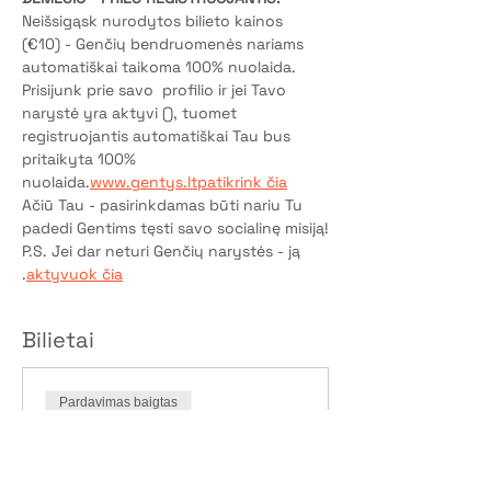
Neišsigąsk nurodytos bilieto kainos 
(€10) - Genčių bendruomenės nariams 
automatiškai taikoma 100% nuolaida.
Prisijunk prie savo 
 profilio ir jei Tavo 
narystė yra aktyvi (
), tuomet 
registruojantis automatiškai Tau bus 
pritaikyta 100% 
nuolaida.
www.gentys.lt
patikrink čia
Ačiū Tau - pasirinkdamas būti nariu Tu 
padedi Gentims tęsti savo socialinę misiją!
P.S. Jei dar neturi Genčių narystės - ją 
.
aktyvuok čia
Bilietai
Pardavimas baigtas
Bilieto tipas
Dalyvio vieta