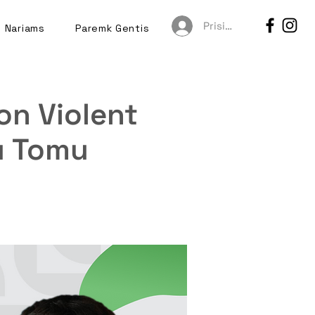
Prisijungti
Nariams
Paremk Gentis
Non Violent
u Tomu