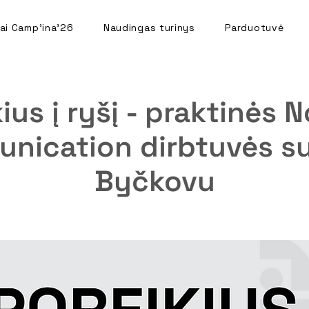
ai Camp'ina'26
Naudingas turinys
Parduotuvė
ius į ryšį - praktinės 
nication dirbtuvės s
Byčkovu