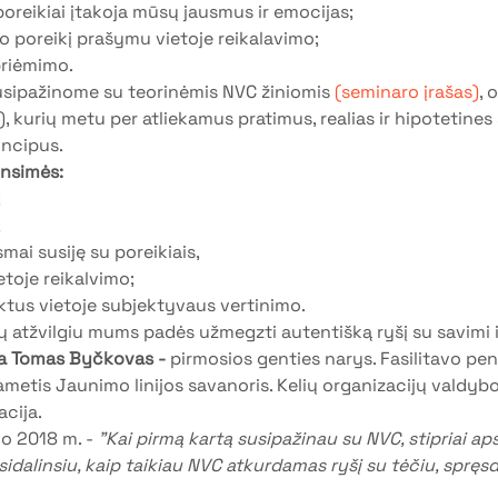
 poreikiai įtakoja mūsų jausmus ir emocijas;
avo poreikį prašymu vietoje reikalavimo;
priėmimo.
usipažinome su teorinėmis NVC žiniomis 
(seminaro įrašas)
, 
), kurių metu per atliekamus pratimus, realias ir hipotetines
incipus.
insimės:
;
;
mai susiję su poreikiais,
etoje reikalvimo;
aktus vietoje subjektyvaus vertinimo.
atžvilgiu mums padės užmegzti autentišką ryšį su savimi ir
da Tomas Byčkovas -
 pirmosios genties narys. Fasilitavo pen
ametis Jaunimo linijos savanoris. Kelių organizacijų valdyb
cija.
o 2018 m. - 
"Kai pirmą kartą susipažinau su NVC, stipriai aps
pasidalinsiu, kaip taikiau NVC atkurdamas ryšį su tėčiu, sprę