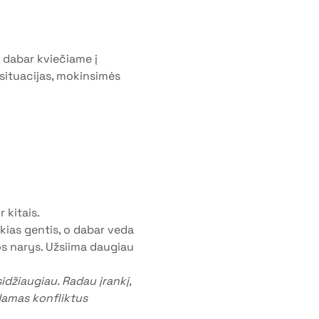
o dabar kviečiame į 
 situacijas, mokinsimės 
 kitais.
kias gentis, o dabar veda 
os narys. Užsiima daugiau 
idžiaugiau. Radau įrankį, 
sdamas konfliktus 