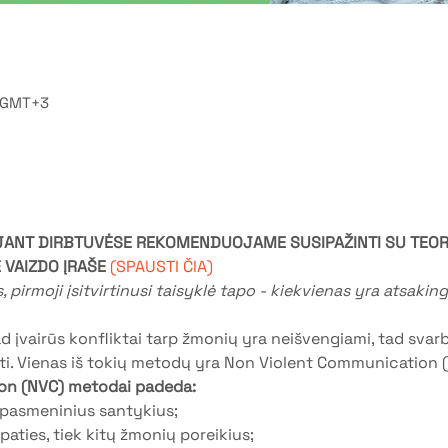
; GMT+3
JANT DIRBTUVĖSE REKOMENDUOJAME SUSIPAŽINTI SU TEORI
 VAIZDO ĮRAŠE 
(SPAUSTI ČIA)
, pirmoji įsitvirtinusi taisyklė tapo - kiekvienas yra atsaki
įvairūs konfliktai tarp žmonių yra neišvengiami, tad svarbi
ęsti. Vienas iš tokių metodų yra Non Violent Communication (
on (NVC) metodai padeda:
rpasmeninius santykius;
 paties, tiek kitų žmonių poreikius;