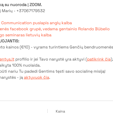
šką su nuoroda į ZOOM.
 į Marių - +37067179532
t Communication puslapis anglų kalba 
enės facebook grupė, vedama gentainio Rolando Būbelio
o seminaras lietuvių kalba
UOJANTIS:
ieto kainos (€10) - vyrams turintiems Genčių bendruomenės
ntys.lt
 profilio ir jei Tavo narystė yra aktyvi (
patikrink čia
)
aikyta 100% nuolaida.
ūti nariu Tu padedi Gentims tęsti savo socialinę misiją!
narystės - ją 
aktyvuok čia
.
Kaina