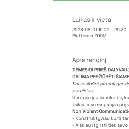
Laikas ir vieta
2023-08-01 19:00 – 20:30
Platforma ZOOM
Apie renginį
DĖMESIO! PRIEŠ DALYVAU
GALIMA PERŽIŪRĖTI ŠIAME
Kai susibūrė pirmoji gentis
poreikius.
Gentyse jau išmokome, kad 
taikiai ir su empatija spr
Non Violent Communicati
- Konstruktyviau kurti ta
- Aiškiau išgirsti tiek savo