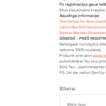
Po registracijos gausi lai
Kilus klausimams kreipkis
Naudinga informacija:
The Center for Nonviolen
Lietuviška NVC bendruom
Bazinis Maršalo Rozenberg
DĖMESIO - PRIEŠ REGISTR
Neišsigąsk nurodytos bil
taikoma 100% nuolaida.
Prisijunk prie savo 
www.ge
automatiškai Tau bus prit
Ačiū Tau - pasirinkdamas b
P.S. Jei dar neturi Genčių 
Bilietai
Bilieto tipas