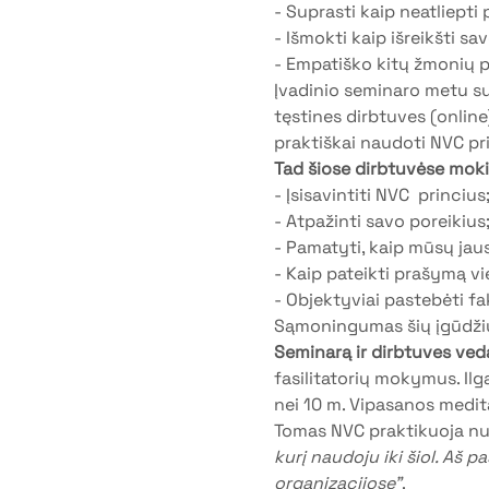
- Suprasti kaip neatliepti
- Išmokti kaip išreikšti s
- Empatiško kitų žmonių 
Įvadinio seminaro metu s
tęstines dirbtuves (online
praktiškai naudoti NVC pr
Tad šiose dirbtuvėse mok
- Įsisavintiti NVC  princius
- Atpažinti savo poreikius
- Pamatyti, kaip mūsų jaus
- Kaip pateikti prašymą vi
- Objektyviai pastebėti f
Sąmoningumas šių įgūdžių 
Seminarą ir dirbtuves ve
fasilitatorių mokymus. Ilg
nei 10 m. Vipasanos medita
Tomas NVC praktikuoja nu
kurį naudoju iki šiol. Aš 
organizacijose"
.