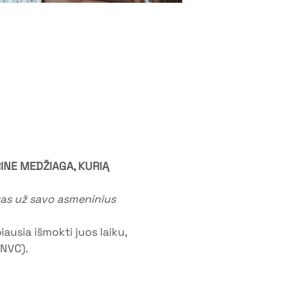
NE MEDŽIAGA, KURIĄ 
ngas už savo asmeninius 
ausia išmokti juos laiku, 
NVC). 