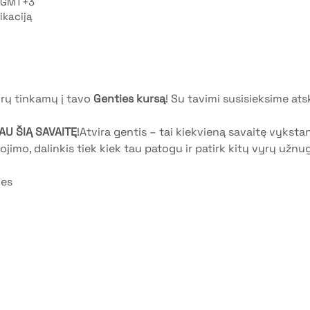
; GMT+3
ikaciją
rų tinkamų į tavo 
Genties kursą
! Su tavimi susisieksime ats
AU ŠIĄ SAVAITĘ
!Atvira gentis – tai kiekvieną savaitę vyksta
gojimo, dalinkis tiek kiek tau patogu ir patirk kitų vyrų užnug
ies
entys | VŠĮ "Vyrų gentys"
 politika