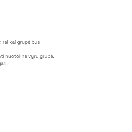
kirai kai grupė bus 
nti nuotolinė vyrų grupė. 
arį.