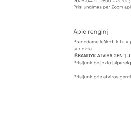
2025-04-10 18:00 – 20:00
Prisijungimas per Zoom apl
Apie renginį
Pradedame ieškoti kitų vy
surinkta.
IŠBANDYK ATVIRĄ GENTĮ J
Prisijunk be jokio įsiparei
Prisijunk prie atviros gent
©2026 by G
Privatumo