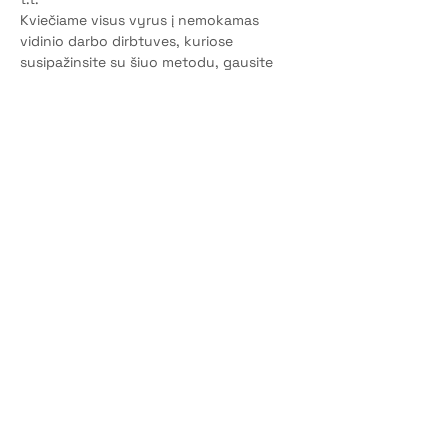
Kviečiame visus vyrus į nemokamas 
vidinio darbo dirbtuves, kuriose 
susipažinsite su šiuo metodu, gausite 
grįžtamąjį ryšį, kuris leis pamatyti save iš 
skirtingų kampų, geriau suprasite savo 
iššūkius ir atsakus į juos, pajusite vyriško 
bendruomeniškumo prasmę.
Dalyvavimas nemokamas. Vietų skaičius 
ribotas, tad nedelskite registruotis.
Laikas: Vasario 1d. 18:30-21:30
Vieta: J. Jablonskio g. 2a, Marijampolė, 
Lietuvos reabilitacijos ir slaugos centras.
Kontaktinis numeris: +37063648219 
(Tadas)