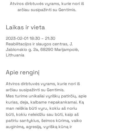
Atviros dirbtuvės vyrams, kurie nori iš
arčiau susipažinti su Gentimis.
Laikas ir vieta
2023-02-01 18:30 – 21:30
Reabilitacijos ir slaugos centras, J.
Jablonskio g. 2a, 68290 Marijampolė,
Lithuania
Apie renginį
Atviros dirbtuvės vyrams, kurie nori iš 
arčiau susipažinti su Gentimis.
Mes turime unikaliai vyriškų patirčių, apie 
kurias, deja, kalbame nepakankamai. Ką 
man reiškia būti vyru, kokiu aš noriu 
būti, kokiu neleidžiu sau būti, kaip aš 
patiriu santykius, šeimos kūrimą, vaiko 
auginimą, agresiją, vyrišką kūną ir 