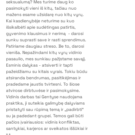
seksualumą? Mes turime daug ko 
pasimokyti vieni iš kitų, tačiau nuo 
mažens esame užsidarę nuo kitų vyrų.
Kai kasdienybėje neturime su kuo 
išsikalbėti apie sudėtingas patirtis, 
gyvenimo klausimus ir nerimą  - darosi 
sunku suprasti save ir rasti sprendimus. 
Patiriame daugiau streso. Be to, darosi 
vieniša. Nepažindami kitų vyrų vidinio 
pasaulio, mes sunkiau pažįstame savąjį.
Esminis dalykas - atsiverti ir tapti 
pažeidžiamu su kitais vyrais. Tokiu būdu 
atsiranda bendrumas, pasitikėjimas ir 
pradedame jaustis tvirtesni. To šiose 
atvirose dirbtuvėse ir pasimokysime.
Vidinis darbas tai Gentyse naudojama 
praktika, ji suteikia galimybę dalyviams 
pristatyti sau rūpimą temą ir „padirbti“ 
su ja padedant grupei. Temos gali būti 
pačios įvairiausios: vidinis konfliktas, 
santykiai, karjeros ar sveikatos iššūkiai ir 
t.t.