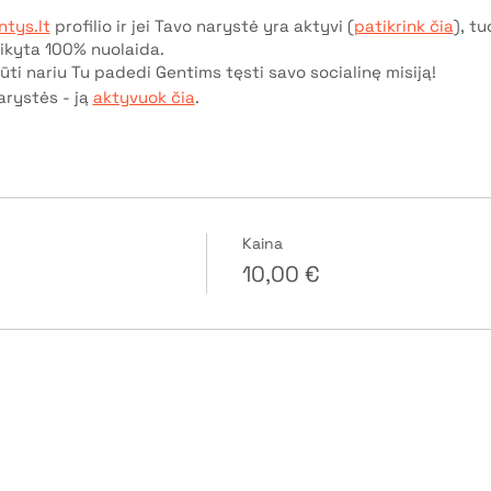
tys.lt
profilio ir jei Tavo narystė yra aktyvi (
patikrink čia
), t
ikyta 100% nuolaida.
ti nariu Tu padedi Gentims tęsti savo socialinę misiją!
arystės - ją
aktyvuok čia
.
Kaina
10,00 €