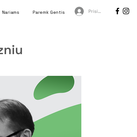
Prisijungti
Nariams
Paremk Gentis
zniu