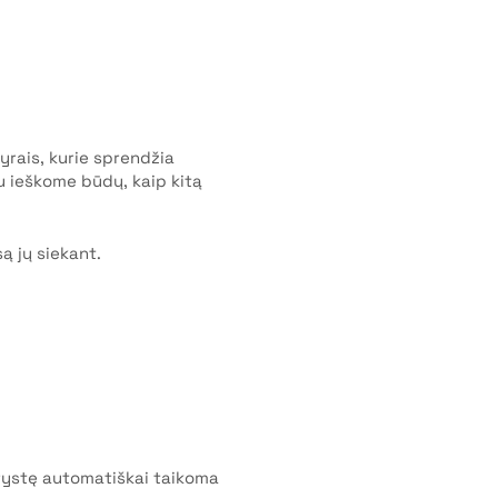
vyrais, kurie sprendžia
u ieškome būdų, kaip kitą
ą jų siekant.
rystę automatiškai taikoma