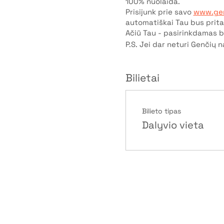
100% nuolaida.
Prisijunk prie savo
www.gen
automatiškai Tau bus prita
Ačiū Tau - pasirinkdamas bū
P.S. Jei dar neturi Genčių n
Bilietai
Bilieto tipas
Dalyvio vieta