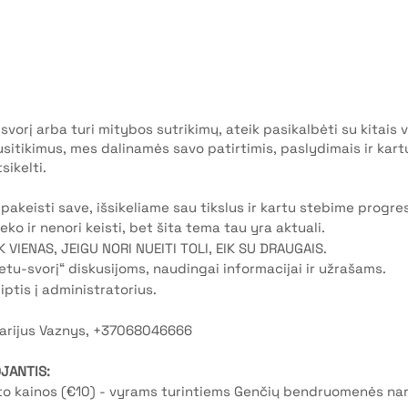
svorį arba turi mitybos sutrikimų, ateik pasikalbėti su kitais 
sitikimus, mes dalinamės savo patirtimis, paslydimais ir kart
sikelti.
pakeisti save, išsikeliame sau tikslus ir kartu stebime progres
ieko ir nenori keisti, bet šita tema tau yra aktuali.
IK VIENAS, JEIGU NORI NUEITI TOLI, EIK SU DRAUGAIS.
tu-svorį“ diskusijoms, naudingai informacijai ir užrašams.
eiptis į administratorius.
Marijus Vaznys, +37068046666
JANTIS:
eto kainos (€10) - vyrams turintiems Genčių bendruomenės na