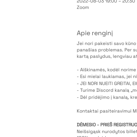
2022-08-03 19:00 – 20:30
Zoom
Apie renginį
Jei nori pakeisti savo kūno 
panašias problemas. Per su
kartą paslydus, lengviau at
- Aiškinamės, kodėl norime 
- Esi mielai laukiamas, jei n
- JEI NORI NUEITI GREITAI, E
- Turime Discord kanalą „me
- Dėl pridėjimo į kanalą, kr
Kontaktai pasiteiravimui 
DĖMESIO - PRIEŠ REGISTRUO
Neišsigąsk nurodytos bili