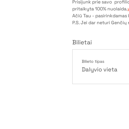
Prisijunk prie savo 
 profili
pritaikyta 100% nuolaida.
Ačiū Tau - pasirinkdamas b
P.S. Jei dar neturi Genčių 
Bilietai
Bilieto tipas
Dalyvio vieta