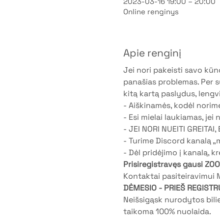
2023-03-16 19:00 – 20:00
Online renginys
Apie renginį
Jei nori pakeisti savo kūno
panašias problemas. Per su
kitą kartą paslydus, lengvi
- Aiškinamės, kodėl norime
- Esi mielai laukiamas, jei 
- JEI NORI NUEITI GREITAI,
- Turime Discord kanalą „m
- Dėl pridėjimo į kanalą, kr
Prisiregistravęs gausi ZO
Kontaktai pasiteiravimui
DĖMESIO - PRIEŠ REGISTR
Neišsigąsk nurodytos bil
taikoma 100% nuolaida.