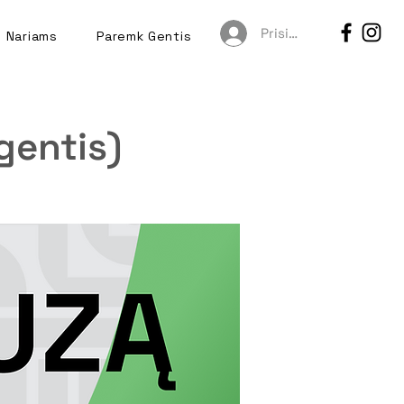
Prisijungti
Nariams
Paremk Gentis
gentis)