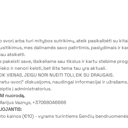
 svorį arba turi mitybos sutrikimų, ateik pasikalbėti su kitai
sitikimus, mes dalinamės savo patirtimis, paslydimais ir ka
au atsikelti. 
 pakeisti save, išsikeliame sau tikslus ir kartu stebime prog
nieko ir nenori keisti, bet šita tema tau yra aktuali.
 EIK VIENAS, JEIGU NORI NUEITI TOLI, EIK SU DRAUGAIS.
etu-svorį“ diskusijoms, naudingai informacijai ir užrašams.
eiptis į administratorius.
OM nuorodą.
 Marijus Vaznys, +37068046666
UOJANTIS:
ieto kainos (€10) - vyrams turintiems Genčių bendruomenės