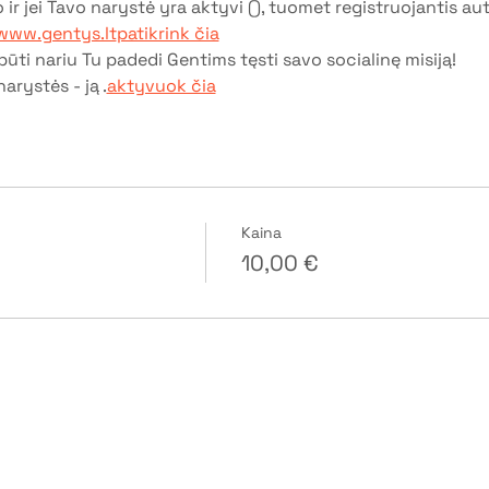
o ir jei Tavo narystė yra aktyvi (
), tuomet registruojantis au
www.gentys.lt
patikrink čia
ūti nariu Tu padedi Gentims tęsti savo socialinę misiją!
narystės - ją 
.
aktyvuok čia
Kaina
10,00 €