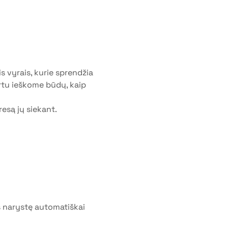
s vyrais, kurie sprendžia 
rtu ieškome būdų, kaip 
resą jų siekant.
 narystę automatiškai 