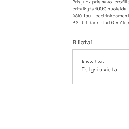
Prisijunk prie savo 
 profili
pritaikyta 100% nuolaida.
Ačiū Tau - pasirinkdamas b
P.S. Jei dar neturi Genčių 
Bilietai
Bilieto tipas
Dalyvio vieta