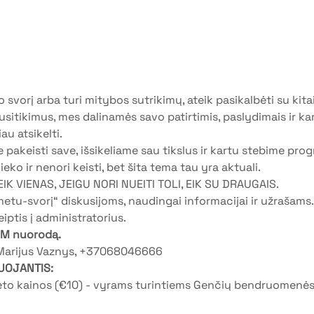
 svorį arba turi mitybos sutrikimų, ateik pasikalbėti su kitai
sitikimus, mes dalinamės savo patirtimis, paslydimais ir ka
au atsikelti. 
 pakeisti save, išsikeliame sau tikslus ir kartu stebime prog
nieko ir nenori keisti, bet šita tema tau yra aktuali.
 EIK VIENAS, JEIGU NORI NUEITI TOLI, EIK SU DRAUGAIS.
etu-svorį“ diskusijoms, naudingai informacijai ir užrašams.
eiptis į administratorius.
OM nuorodą.
 Marijus Vaznys, +37068046666
UOJANTIS:
ieto kainos (€10) - vyrams turintiems Genčių bendruomenės