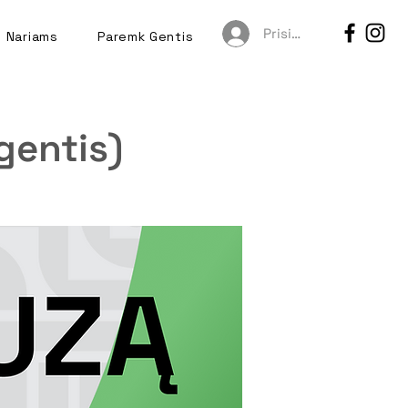
Prisijungti
Nariams
Paremk Gentis
gentis)