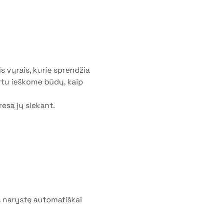
s vyrais, kurie sprendžia 
rtu ieškome būdų, kaip 
resą jų siekant.
 narystę automatiškai 