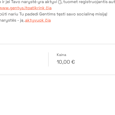
o ir jei Tavo narystė yra aktyvi (
), tuomet registruojantis au
www.gentys.lt
patikrink čia
ūti nariu Tu padedi Gentims tęsti savo socialinę misiją!
narystės - ją 
.
aktyvuok čia
Kaina
10,00 €