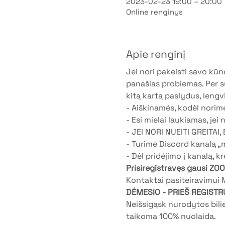
2023-02-23 19:00 – 20:00
Online renginys
Apie renginį
Jei nori pakeisti savo kūno
panašias problemas. Per su
kitą kartą paslydus, lengvi
- Aiškinamės, kodėl norime
- Esi mielai laukiamas, jei 
- JEI NORI NUEITI GREITAI,
- Turime Discord kanalą „m
- Dėl pridėjimo į kanalą, kr
Prisiregistravęs gausi ZO
Kontaktai pasiteiravimui
DĖMESIO - PRIEŠ REGISTR
Neišsigąsk nurodytos bil
taikoma 100% nuolaida.