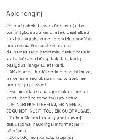
Apie renginį
Jei nori pakeisti savo kūno svorį arba 
turi mitybos sutrikimų, ateik pasikalbėti 
su kitais vyrais, kurie sprendžia panašias 
problemas. Per susitikimus, mes 
dalinamės savo patirtimis, paslydimais ir 
kartu ieškome būdų, kaip kitą kartą 
paslydus, lengviau atsikelti. 
- Aiškinamės, kodėl norime pakeisti save, 
išsikeliame sau tikslus ir kartu stebime 
progresą jų siekant.
- Esi mielai laukiamas, jei nieko ir nenori 
keisti, bet šita tema tau yra aktuali.
- JEI NORI NUEITI GREITAI, EIK VIENAS, 
JEIGU NORI NUEITI TOLI, EIK SU DRAUGAIS.
- Turime Discord kanalą „metu-svorį“ 
diskusijoms, naudingai informacijai ir 
užrašams.
- Dėl pridėjimo į kanalą, kreiptis į 