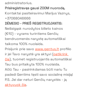
administratorius.
Prisiregistravęs gausi ZOOM nuorodą.
Kontaktai pasiteiravimui Marijus Vaznys, 
+37068046666
DĖMESIO - PRIEŠ REGISTRUOJANTIS:
Neišsigąsk nurodytos bilieto kainos 
(€10) - vyrams turintiems Genčių 
bendruomenės narystę automatiškai 
taikoma 100% nuolaida.
Prisijunk prie savo 
www.gentys.lt
 profilio 
ir jei Tavo narystė yra aktyvi (
patikrink 
čia
), tuomet registruojantis automatiškai 
Tau bus pritaikyta 100% nuolaida.
Ačiū Tau - pasirinkdamas būti nariu Tu 
padedi Gentims tęsti savo socialinę misiją!
P.S. Jei dar neturi Genčių narystės - ją 
aktyvuok čia
.
Bilietai