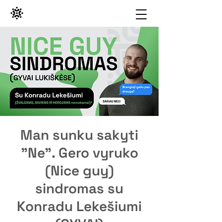
Man sunku sakyti
"Ne". Gero vyruko
(Nice guy)
sindromas su
Konradu Lekešiumi