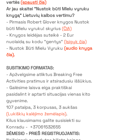
vertės 
(spausti čia)
Ar jau skaitei "Nustok būti Mielu vyruku 
knygą" Lietuvių kalbos vertimu? 
- Pirmasis Robert Glover knygos Nustok 
būti Mielu vyruku! skyrius 
(ČIA)
- Knygos leidėjas suteikė - 2 Eur 
nuolaidą su kodu "gentys" 
(Įsigyk čia)
- Nustok Būti Mielu Vyruku 
(audio knyga 
čia).
SUSITIKIMO FORMATAS: 
- Apžvelgsime atliktus Breaking Free 
Activities pratimus ir atsiradusiu iššūkius. 
- Galėsime laisva eiga praktiškai 
pasidalint ir aptarti situacijas vienas kito 
gyvenime.
107 patalpa, 3 korpusas, 3 aukšas
(Lukiškių kalėjimo žemėlapis)
.
Kilus klausimams galite susisiekti su 
Konradu -  +37061532655
DĖMESIO - PRIEŠ REGISTRUOJANTIS: