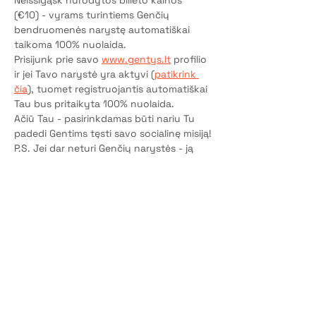
Neišsigąsk nurodytos bilieto kainos 
(€10) - vyrams turintiems Genčių 
bendruomenės narystę automatiškai 
taikoma 100% nuolaida.
Prisijunk prie savo 
www.gentys.lt
 profilio 
ir jei Tavo narystė yra aktyvi (
patikrink 
čia
), tuomet registruojantis automatiškai 
Tau bus pritaikyta 100% nuolaida.
Ačiū Tau - pasirinkdamas būti nariu Tu 
padedi Gentims tęsti savo socialinę misiją!
P.S. Jei dar neturi Genčių narystės - ją 
aktyvuok čia
.
Bilietai
Pardavimas baigtas
Bilieto tipas
Dalyvio vieta
Kaina