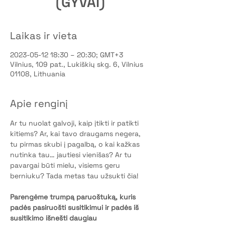
(GYVAI)
Laikas ir vieta
2023-05-12 18:30 – 20:30; GMT+3
Vilnius, 109 pat., Lukiškių skg. 6, Vilnius
01108, Lithuania
Apie renginį
Ar tu nuolat galvoji, kaip įtikti ir patikti 
kitiems? Ar, kai tavo draugams negera, 
tu pirmas skubi į pagalbą, o kai kažkas 
nutinka tau… jautiesi vienišas? Ar tu 
pavargai būti mielu, visiems geru 
berniuku? Tada metas tau užsukti čia! 
Parengėme trumpą paruoštuką, kuris 
padės pasiruošti susitikimui ir padės iš 
susitikimo išnešti daugiau 