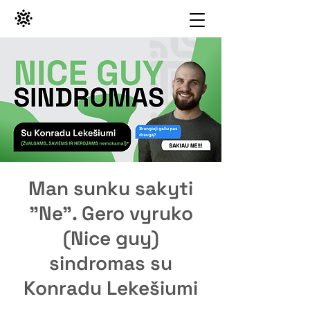
Man sunku sakyti
"Ne". Gero vyruko
(Nice guy)
sindromas su
Konradu Lekešiumi