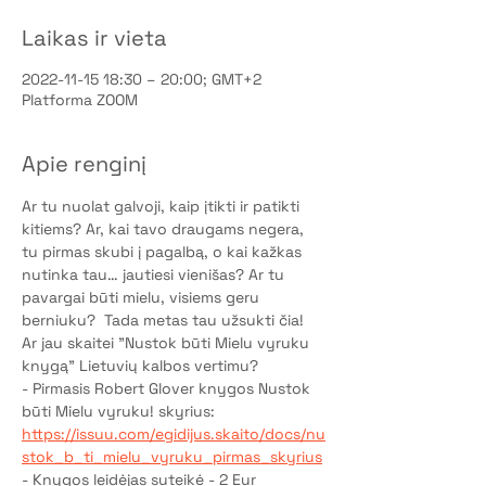
Laikas ir vieta
2022-11-15 18:30 – 20:00; GMT+2
Platforma ZOOM
Apie renginį
Ar tu nuolat galvoji, kaip įtikti ir patikti 
kitiems? Ar, kai tavo draugams negera, 
tu pirmas skubi į pagalbą, o kai kažkas 
nutinka tau… jautiesi vienišas? Ar tu 
pavargai būti mielu, visiems geru 
berniuku?  Tada metas tau užsukti čia!
Ar jau skaitei "Nustok būti Mielu vyruku 
knygą" Lietuvių kalbos vertimu?
- Pirmasis Robert Glover knygos Nustok 
būti Mielu vyruku! skyrius:
https://issuu.com/egidijus.skaito/docs/nu
stok_b_ti_mielu_vyruku_pirmas_skyrius
- Knygos leidėjas suteikė - 2 Eur 