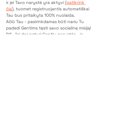
ir jei Tavo narystė yra aktyvi (
patikrink 
čia
), tuomet registruojantis automatiškai 
Tau bus pritaikyta 100% nuolaida.
Ačiū Tau - pasirinkdamas būti nariu Tu 
padedi Gentims tęsti savo socialinę misiją!
P.S. Jei dar neturi Genčių narystės - ją 
aktyvuok čia
.
Bilietai
Pardavimas baigtas
Bilieto tipas
Dalyvio vieta
Kaina
10,00 €