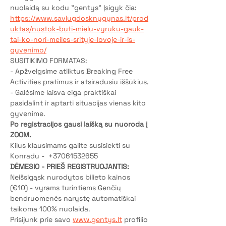
nuolaidą su kodu "gentys" Įsigyk čia:
https://www.saviugdosknygynas.lt/prod
uktas/nustok-buti-mielu-vyruku-gauk-
tai-ko-nori-meiles-srityje-lovoje-ir-is-
gyvenimo/
SUSITIKIMO FORMATAS:
- Apžvelgsime atliktus Breaking Free 
Activities pratimus ir atsiradusiu iššūkius. 
- Galėsime laisva eiga praktiškai 
pasidalint ir aptarti situacijas vienas kito 
gyvenime.
Po registracijos gausi laišką su nuoroda į 
ZOOM.
Kilus klausimams galite susisiekti su 
Konradu -  +37061532655
DĖMESIO - PRIEŠ REGISTRUOJANTIS:
Neišsigąsk nurodytos bilieto kainos 
(€10) - vyrams turintiems Genčių 
bendruomenės narystę automatiškai 
taikoma 100% nuolaida.
Prisijunk prie savo 
www.gentys.lt
 profilio 