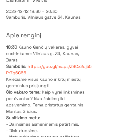
2022-12-12 18:30 – 20:30
Sambūris, Vilniaus gatvė 34, Kaunas
Apie renginį
18:30 
Kauno Genčių vakaras, gyvai 
susitinkame: Vilniaus g. 34, Kaunas, 
Baras 
Sambūris
: 
https://goo.gl/maps/Z9Cx2dj55
Pr7q6C66
Kviečiame visus Kauno ir kitų miestų 
gentainius prisijungti 
Šio vakaro tema: 
Kaip vyrai linksminasi 
per šventes? Nuo žaidimų iki 
apsivėmimo. Temą pristatys gentainis 
Mantas Gricius.  
Susitikimo metu:
- Dalinsimės asmeninėmis patirtimis. 
- Diskutuosime. 