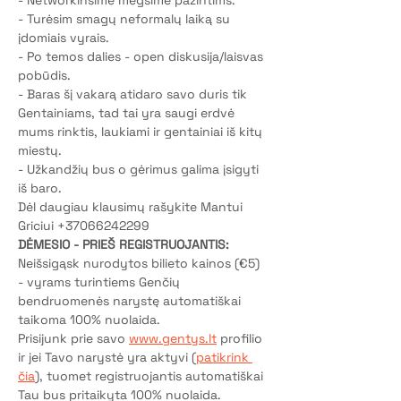
- Networkinsime megsime pažintims. 
- Turėsim smagų neformalų laiką su 
įdomiais vyrais. 
- Po temos dalies - open diskusija/laisvas 
pobūdis. 
- Baras šį vakarą atidaro savo duris tik 
Gentainiams, tad tai yra saugi erdvė 
mums rinktis, laukiami ir gentainiai iš kitų 
miestų. 
- Užkandžių bus o gėrimus galima įsigyti 
iš baro.  
Dėl daugiau klausimų rašykite Mantui 
Griciui +37066242299
DĖMESIO - PRIEŠ REGISTRUOJANTIS:
Neišsigąsk nurodytos bilieto kainos (€5) 
- vyrams turintiems Genčių 
bendruomenės narystę automatiškai 
taikoma 100% nuolaida.
Prisijunk prie savo 
www.gentys.lt
 profilio 
ir jei Tavo narystė yra aktyvi (
patikrink 
čia
), tuomet registruojantis automatiškai 
Tau bus pritaikyta 100% nuolaida.