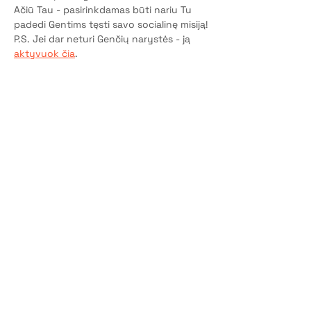
Ačiū Tau - pasirinkdamas būti nariu Tu 
padedi Gentims tęsti savo socialinę misiją!
P.S. Jei dar neturi Genčių narystės - ją 
aktyvuok čia
.
Bilietai
Pardavimas baigtas
Bilieto tipas
Dalyvio vieta
Kaina
5,00 €