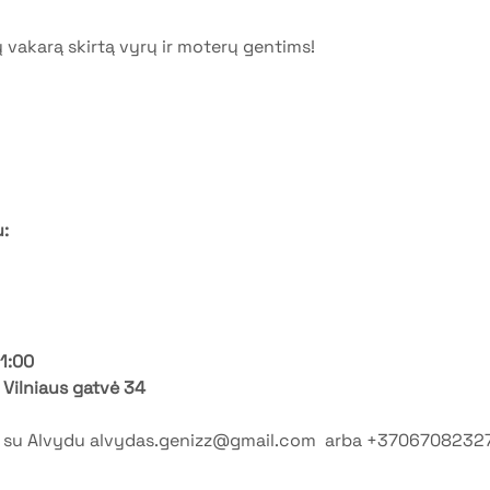
 vakarą skirtą vyrų ir moterų gentims!
:
21:00
 Vilniaus gatvė 34
ek su Alvydu alvydas.genizz@gmail.com  arba +3706708232