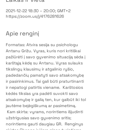
2021-12-22 18:30 – 20:00; GMT+2
https://zoom.us/j/4176281626
Apie renginį
Formatas: Atvira sesija su psichologu 
Antanu Grižu. Vyras, kuris nori kritiškai 
pažiūrėti į savo gyvenimo situaciją sėda į 
karštąją kėdę su Antanu. Vyras sulauks 
tikslingų klausimų ir atgalinio ryšio, 
padedančių pamatyti savo atsakomybę 
ir pasirinkimus. Tai gali būti praturtinanti 
ir nepatogi patirtis viename.  Karštosios 
kėdės tikslas yra padėti suvokti savo 
atsakomybę ir galią ten, kur galbūt iki tol 
jautėme bejėgiškumą ar pasimetimą. 
 Kam skirta: vyrams, norintiems išjudinti 
užstrigusias savo gyvenimo sritis; 
norintiems gauti daugiau GR.  Renginys 