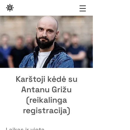
Karštoji kėdė su
Antanu Grižu
(reikalinga
registracija)
Laikas ir vieta