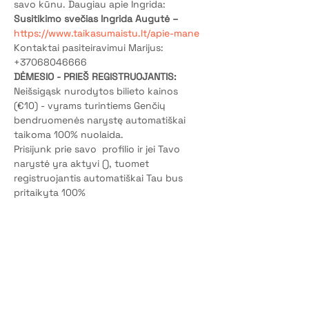
savo kūnu. Daugiau apie Ingrida: 
Susitikimo svečias Ingrida Augutė –
https://www.taikasumaistu.lt/apie-mane
Kontaktai pasiteiravimui Marijus: 
+37068046666
DĖMESIO - PRIEŠ REGISTRUOJANTIS:
Neišsigąsk nurodytos bilieto kainos 
(€10) - vyrams turintiems Genčių 
bendruomenės narystę automatiškai 
taikoma 100% nuolaida.
Prisijunk prie savo 
 profilio ir jei Tavo 
narystė yra aktyvi (
), tuomet 
registruojantis automatiškai Tau bus 
pritaikyta 100% 
nuolaida.
www.gentys.lt
patikrink čia
Ačiū Tau - pasirinkdamas būti nariu Tu 
padedi Gentims tęsti savo socialinę misiją!
P.S. Jei dar neturi Genčių narystės - ją 
.
aktyvuok čia
Bilietai