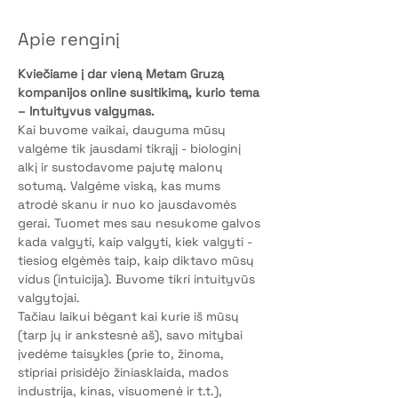
Apie renginį
Kviečiame į dar vieną Metam Gruzą 
kompanijos online susitikimą, kurio tema 
– Intuityvus valgymas.
Kai buvome vaikai, dauguma mūsų 
valgėme tik jausdami tikrąjį - biologinį 
alkį ir sustodavome pajutę malonų 
sotumą. Valgėme viską, kas mums 
atrodė skanu ir nuo ko jausdavomės 
gerai. Tuomet mes sau nesukome galvos 
kada valgyti, kaip valgyti, kiek valgyti - 
tiesiog elgėmės taip, kaip diktavo mūsų 
vidus (intuicija). Buvome tikri intuityvūs 
valgytojai.
Tačiau laikui bėgant kai kurie iš mūsų 
(tarp jų ir ankstesnė aš), savo mitybai 
įvedėme taisykles (prie to, žinoma, 
stipriai prisidėjo žiniasklaida, mados 
industrija, kinas, visuomenė ir t.t.), 