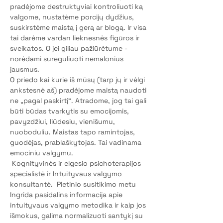
pradėjome destruktyviai kontroliuoti ką 
valgome, nustatėme porcijų dydžius, 
suskirstėme maistą į gerą ar blogą. Ir visa 
tai darėme vardan lieknesnės figūros ir 
sveikatos. O jei giliau pažiūrėtume - 
norėdami sureguliuoti nemalonius 
jausmus.
O priedo kai kurie iš mūsų (tarp jų ir vėlgi 
ankstesnė aš) pradėjome maistą naudoti 
ne „pagal paskirtį“. Atradome, jog tai gali 
būti būdas tvarkytis su emocijomis, 
pavyzdžiui, liūdesiu, vienišumu, 
nuoboduliu. Maistas tapo ramintojas, 
guodėjas, prablaškytojas. Tai vadinama 
emociniu valgymu.
 Kognityvinės ir elgesio psichoterapijos 
specialistė ir Intuityvaus valgymo 
konsultantė.  Pietinio susitikimo metu 
Ingrida pasidalins informacija apie 
intuityvaus valgymo metodika ir kaip jos 
išmokus, galima normalizuoti santykį su 