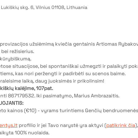
 Lukiškių skg. 6, Vilnius 01108, Lithuania
 improvizacijos užsiėmimą kviečia gentainis Artiomas Rybakov
 bei režisierius. 
 kūrybiškumą. 
tose situacijose, bei spontaniškai užmegzti ir palaikyti poka
 tiems, kas nori peržengti ir padirbėti su scenos baime. 
praleisime laiką, daug juoksimės ir prikolinsim! 
iškių kalėjime, 107pat. 
nti 867179532. Iki pasimatymo, Marius Ambrazaitis.
UOJANTIS:
ieto kainos (€10) - vyrams turintiems Genčių bendruomenės
ntys.lt
 profilio ir jei Tavo narystė yra aktyvi (
patikrink čia
)
aikyta 100% nuolaida.