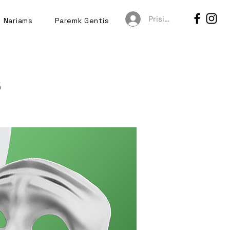
Prisijungti
Nariams
Paremk Gentis
s