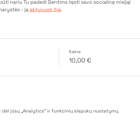
ūti nariu Tu padedi Gentims tęsti savo socialinę misiją!
narystės - ją 
aktyvuok čia
.
Kaina
10,00 €
dėl jūsų „Analytics“ ir funkcinių slapukų nustatymų.