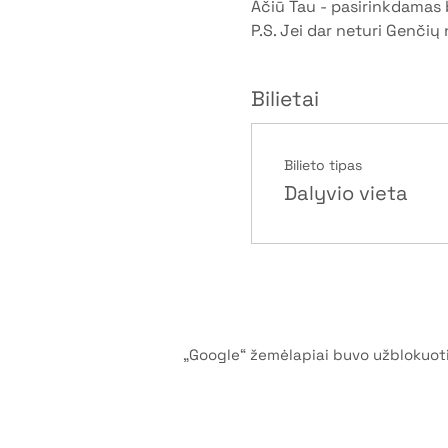
Ačiū Tau - pasirinkdamas b
P.S. Jei dar neturi Genčių 
Bilietai
Bilieto tipas
Dalyvio vieta
„Google“ žemėlapiai buvo užblokuoti 