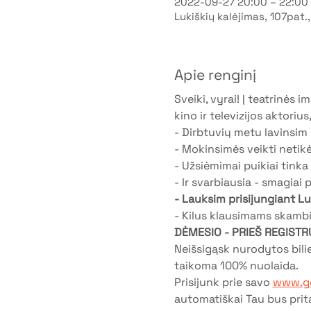
2022-09-27 20:00 – 22:00
Lukiškių kalėjimas, 107pat.,
Apie renginį
Sveiki, vyrai! Į teatrinės
kino ir televizijos aktorius,
- Dirbtuvių metu lavinsim
- Mokinsimės veikti netikė
- Užsiėmimai puikiai tinka
- Ir svarbiausia - smagiai 
- Lauksim prisijungiant Luk
- Kilus klausimams skambi
DĖMESIO - PRIEŠ REGISTR
Neišsigąsk nurodytos bil
taikoma 100% nuolaida.
Prisijunk prie savo 
www.ge
automatiškai Tau bus prit