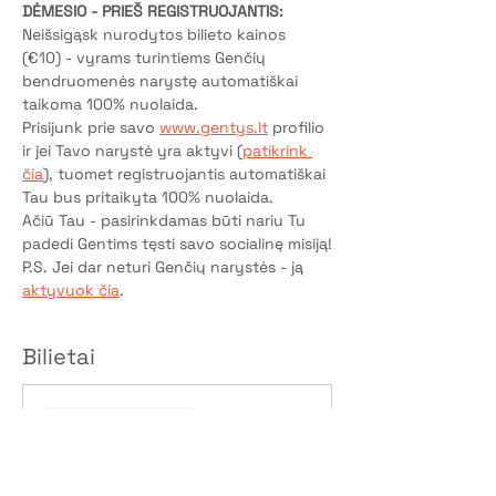
DĖMESIO - PRIEŠ REGISTRUOJANTIS:
Neišsigąsk nurodytos bilieto kainos 
(€10) - vyrams turintiems Genčių 
bendruomenės narystę automatiškai 
taikoma 100% nuolaida.
Prisijunk prie savo 
www.gentys.lt
 profilio 
ir jei Tavo narystė yra aktyvi (
patikrink 
čia
), tuomet registruojantis automatiškai 
Tau bus pritaikyta 100% nuolaida.
Ačiū Tau - pasirinkdamas būti nariu Tu 
padedi Gentims tęsti savo socialinę misiją!
P.S. Jei dar neturi Genčių narystės - ją 
aktyvuok čia
.
Bilietai
Pardavimas baigtas
Bilieto tipas
Dalyvio vieta