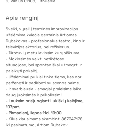
6, Vilnius 01108, Lithuania
Apie renginį
Sveiki, vyrai! Į teatrinės improvizacijos 
užsiėmimą kviečia gentainis Artiomas 
Rybakovas - profesionalus teatro, kino ir 
televizijos aktorius, bei režisierius. 
- Dirbtuvių metu lavinsim kūrybiškumą. 
- Mokinsimės veikti netikėtose 
situacijose, bei spontaniškai užmegzti ir 
palaikyti pokalbį. 
- Užsiėmimai puikiai tinka tiems, kas nori 
peržengti ir padirbėti su scenos baime. 
- Ir svarbiausia - smagiai praleisime laiką, 
daug juoksimės ir prikolinsim! 
- Lauksim prisijungiant Lukiškių kalėjime, 
107pat. 
- Pirmadienį, liepos 11d. 19:00
- Kilus klausimams skambinti 867347178. 
Iki pasimatymo, Artiom Rybakov.