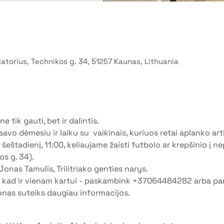
atorius, Technikos g. 34, 51257 Kaunas, Lithuania
tik gauti, bet ir dalintis. 
avo dėmesiu ir laiku su  vaikinais, kuriuos retai aplanko arti
šeštadienį, 11:00, keliaujame žaisti futbolo ar krepšinio į 
s g. 34). 
nas Tamulis, Trilitriako genties narys.
i, kad ir vienam kartui - paskambink +37064484282 arba pa
nas suteiks daugiau informacijos.