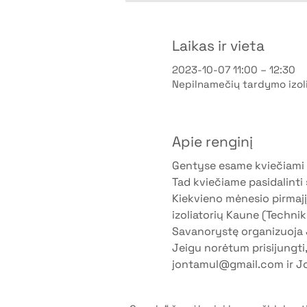
Laikas ir vieta
2023-10-07 11:00 – 12:30
Nepilnamečių tardymo izoli
Apie renginį
Gentyse esame kviečiami ne 
Tad kviečiame pasidalinti s
Kiekvieno mėnesio pirmajį 
izoliatorių Kaune (Techniko
Savanorystę organizuoja Jo
Jeigu norėtum prisijungt
jontamul@gmail.com ir Jo