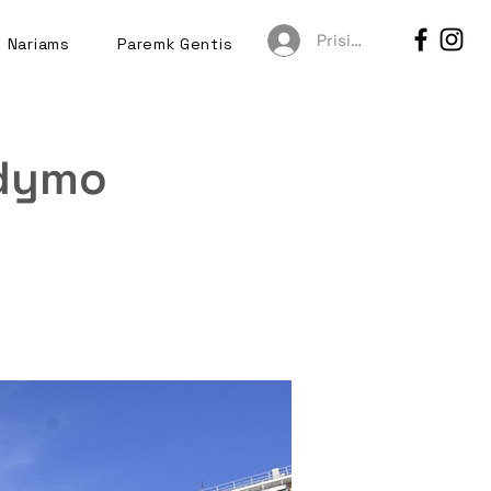
Prisijungti
Nariams
Paremk Gentis
rdymo