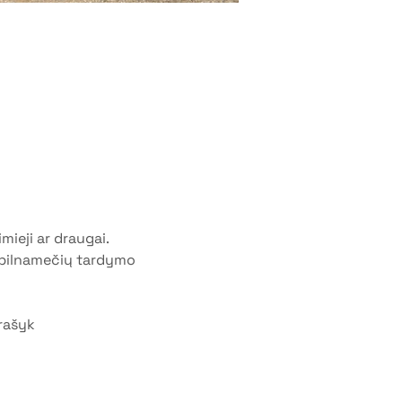
mieji ar draugai.
nepilnamečių tardymo 
rašyk 