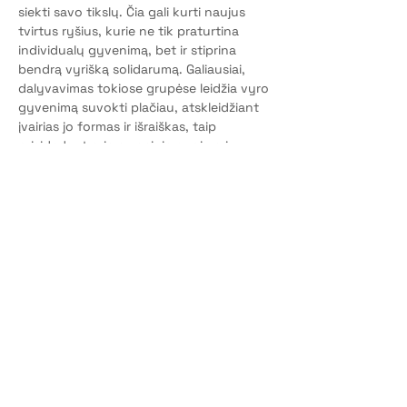
siekti savo tikslų. Čia gali kurti naujus 
tvirtus ryšius, kurie ne tik praturtina 
individualų gyvenimą, bet ir stiprina 
bendrą vyrišką solidarumą. Galiausiai, 
dalyvavimas tokiose grupėse leidžia vyro 
gyvenimą suvokti plačiau, atskleidžiant 
įvairias jo formas ir išraiškas, taip 
prisidedant prie emocinio augimo ir 
pilnatvės.
Susitikimo trumkė
: 2h
Susitikimas nuotoliu
: per Zoom 
programėlę
Dalyvių skaičius
: iki 10 vyrų kaip ir Tu.
©2026 by Gentys | VŠĮ "Vyrų gentys"
Privatumo politika