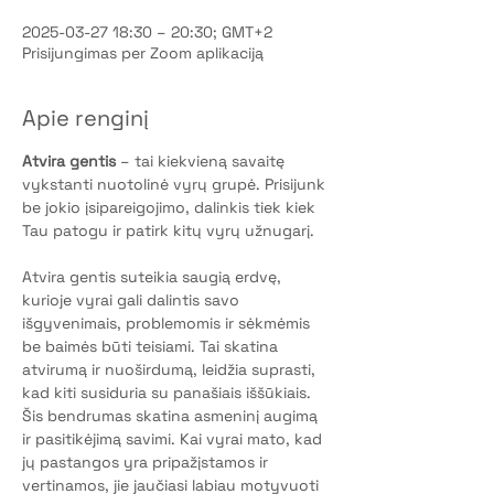
2025-03-27 18:30 – 20:30; GMT+2
Prisijungimas per Zoom aplikaciją
Apie renginį
Atvira gentis
 – tai kiekvieną savaitę 
vykstanti nuotolinė vyrų grupė. Prisijunk 
be jokio įsipareigojimo, dalinkis tiek kiek 
Tau patogu ir patirk kitų vyrų užnugarį.
Atvira gentis suteikia saugią erdvę, 
kurioje vyrai gali dalintis savo 
išgyvenimais, problemomis ir sėkmėmis 
be baimės būti teisiami. Tai skatina 
atvirumą ir nuoširdumą, leidžia suprasti, 
kad kiti susiduria su panašiais iššūkiais. 
Šis bendrumas skatina asmeninį augimą 
ir pasitikėjimą savimi. Kai vyrai mato, kad 
jų pastangos yra pripažįstamos ir 
vertinamos, jie jaučiasi labiau motyvuoti 