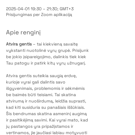
2025-04-01 19:30 – 21:30; GMT+3
Prisijungimas per Zoom aplikaciją
Apie renginį
Atvira gentis
 – tai kiekvieną savaitę 
vykstanti nuotolinė vyrų grupė. Prisijunk 
be jokio įsipareigojimo, dalinkis tiek kiek 
Tau patogu ir patirk kitų vyrų užnugarį.
Atvira gentis suteikia saugią erdvę, 
kurioje vyrai gali dalintis savo 
išgyvenimais, problemomis ir sėkmėmis 
be baimės būti teisiami. Tai skatina 
atvirumą ir nuoširdumą, leidžia suprasti, 
kad kiti susiduria su panašiais iššūkiais. 
Šis bendrumas skatina asmeninį augimą 
ir pasitikėjimą savimi. Kai vyrai mato, kad 
jų pastangos yra pripažįstamos ir 
vertinamos, jie jaučiasi labiau motyvuoti 