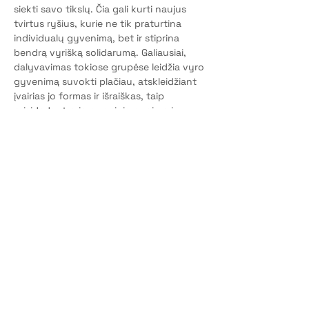
siekti savo tikslų. Čia gali kurti naujus 
tvirtus ryšius, kurie ne tik praturtina 
individualų gyvenimą, bet ir stiprina 
bendrą vyrišką solidarumą. Galiausiai, 
dalyvavimas tokiose grupėse leidžia vyro 
gyvenimą suvokti plačiau, atskleidžiant 
įvairias jo formas ir išraiškas, taip 
prisidedant prie emocinio augimo ir 
pilnatvės.
Susitikimo trumkė
: 2h
Susitikimas nuotoliu
: per Zoom 
programėlę
Dalyvių skaičius
: iki 10 vyrų kaip ir Tu.
©2026 by Gentys | VŠĮ "Vyrų gentys"
Privatumo politika