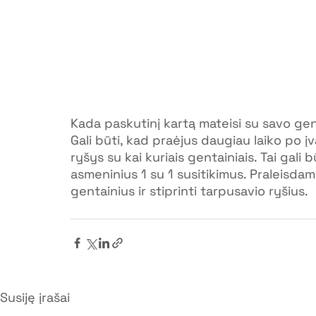
Kada paskutinį kartą mateisi su savo gent
Gali būti, kad praėjus daugiau laiko po įv
ryšys su kai kuriais gentainiais. Tai gali
asmeninius 1 su 1 susitikimus. Praleisdami
gentainius ir stiprinti tarpusavio ryšius.
Susiję įrašai