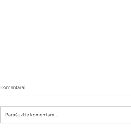
Komentarai
Paturbink g
Parašykite komentarą...
Genties gimtadienis