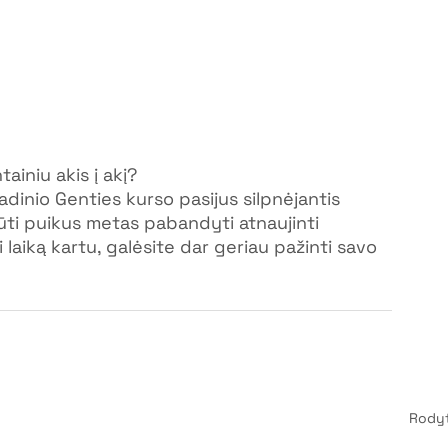
ainiu akis į akį?
adinio Genties kurso pasijus silpnėjantis 
 būti puikus metas pabandyti atnaujinti 
 laiką kartu, galėsite dar geriau pažinti savo 
Rodyt