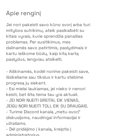
Apie renginį
Jei nori pakeisti savo kūno svorį arba turi
mitybos sutrikimų, ateik pasikalbėti su
kitais vyrais, kurie sprendžia panašias
problemas. Per susitikimus, mes
dalinamės savo patirtimis, paslydimais ir
kartu ieškome būdų, kaip kitą kartą
paslydus, lengviau atsikelti.
- Aiškinamės, kodėl norime pakeisti save,
išsikeliame sau tikslus ir kartu stebime
progresą jų siekant.
- Esi mielai laukiamas, jei nieko ir nenori
keisti, bet šita tema tau yra aktuali.
- JEI NORI NUEITI GREITAI, EIK VIENAS,
JEIGU NORI NUEITI TOLI, EIK SU DRAUGAIS.
- Turime Discord kanalą „metu-svorį“
diskusijoms, naudingai informacijai ir
užrašams.
- Dėl pridėjimo į kanalą, kreiptis į
administratorius.