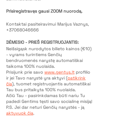
Prisiregistravęs gausi ZOOM nuorodą.
Kontaktai pasiteiravimui Marijus Vaznys,
+37068046666
DĖMESIO - PRIEŠ REGISTRUOJANTIS:
Neišsigąsk nurodytos bilieto kainos (€10)
- vyrams turintiems Genčių
bendruomenės narystę automatiškai
taikoma 100% nuolaida.
Prisijunk prie savo
www.gentys.lt
profilio
ir jei Tavo narystė yra aktyvi (
patikrink
čia
), tuomet registruojantis automatiškai
Tau bus pritaikyta 100% nuolaida.
Ačiū Tau - pasirinkdamas būti nariu Tu
padedi Gentims tęsti savo socialinę misiją!
P.S. Jei dar neturi Genčių narystės - ją
aktyvuok čia
.
Bilietai