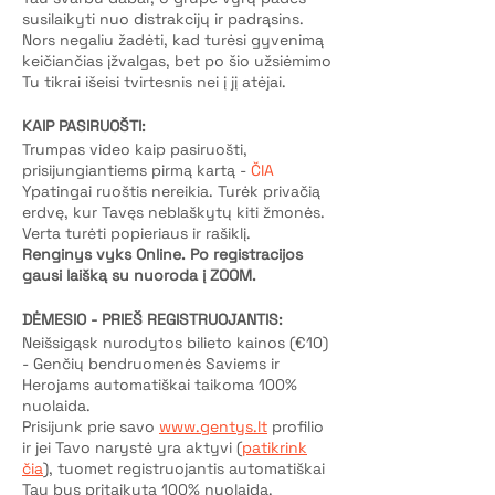
susilaikyti nuo distrakcijų ir padrąsins.
Nors negaliu žadėti, kad turėsi gyvenimą
keičiančias įžvalgas, bet po šio užsiėmimo
Tu tikrai išeisi tvirtesnis nei į jį atėjai.
KAIP PASIRUOŠTI:
Trumpas video kaip pasiruošti,
prisijungiantiems pirmą kartą -
ČIA
Ypatingai ruoštis nereikia. Turėk privačią
erdvę, kur Tavęs neblaškytų kiti žmonės.
Verta turėti popieriaus ir rašiklį.
Renginys vyks Online. Po registracijos
gausi laišką su nuoroda į ZOOM.
DĖMESIO - PRIEŠ REGISTRUOJANTIS:
Neišsigąsk nurodytos bilieto kainos (€10)
- Genčių bendruomenės Saviems ir
Herojams automatiškai taikoma 100%
nuolaida.
Prisijunk prie savo
www.gentys.lt
profilio
ir jei Tavo narystė yra aktyvi (
patikrink
čia
), tuomet registruojantis automatiškai
Tau bus pritaikyta 100% nuolaida.