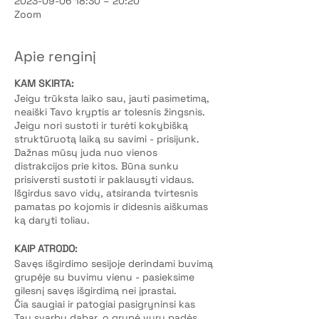
2023-09-06 18:30 – 20:20
Zoom
Apie renginį
KAM SKIRTA:
Jeigu trūksta laiko sau, jauti pasimetimą,
neaiški Tavo kryptis ar tolesnis žingsnis.
Jeigu nori sustoti ir turėti kokybišką
struktūruotą laiką su savimi - prisijunk.
Dažnas mūsų juda nuo vienos
distrakcijos prie kitos. Būna sunku
prisiversti sustoti ir paklausyti vidaus.
Išgirdus savo vidų, atsiranda tvirtesnis
pamatas po kojomis ir didesnis aiškumas
ką daryti toliau.
KAIP ATRODO:
Savęs išgirdimo sesijoje derindami buvimą
grupėje su buvimu vienu - pasieksime
gilesnį savęs išgirdimą nei įprastai.
Čia saugiai ir patogiai pasigryninsi kas
Tau svarbu dabar, o grupė vyrų padės