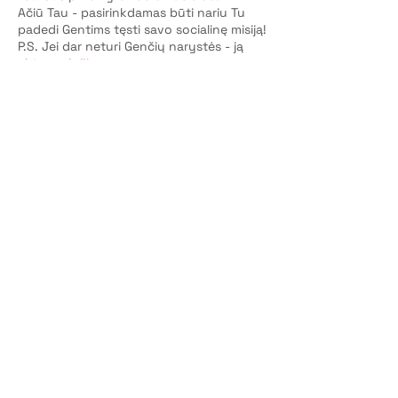
Ačiū Tau - pasirinkdamas būti nariu Tu
padedi Gentims tęsti savo socialinę misiją!
P.S. Jei dar neturi Genčių narystės - ją
aktyvuok čia
.
Bilietai
Pardavimas baigtas
Bilieto tipas
Dalyvio vieta
Kaina
10,00 €