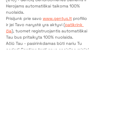
Herojams automatiškai taikoma 100% 
nuolaida.
Prisijunk prie savo 
www.gentys.lt
 profilio 
ir jei Tavo narystė yra aktyvi (
patikrink 
čia
), tuomet registruojantis automatiškai 
Tau bus pritaikyta 100% nuolaida.
Ačiū Tau - pasirinkdamas būti nariu Tu 
padedi Gentims tęsti savo socialinę misiją!
P.S. Jei dar neturi Genčių narystės - ją 
aktyvuok čia
.
Bilietai
Pardavimas baigtas
Bilieto tipas
Dalyvio vieta
Kaina