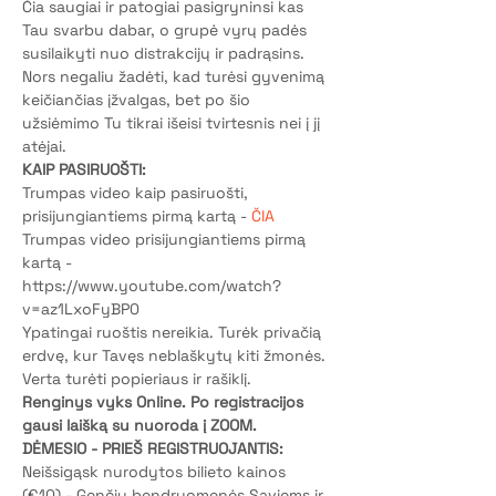
Čia saugiai ir patogiai pasigryninsi kas 
Tau svarbu dabar, o grupė vyrų padės 
susilaikyti nuo distrakcijų ir padrąsins.
Nors negaliu žadėti, kad turėsi gyvenimą 
keičiančias įžvalgas, bet po šio 
užsiėmimo Tu tikrai išeisi tvirtesnis nei į jį 
atėjai.
KAIP PASIRUOŠTI:
Trumpas video kaip pasiruošti, 
prisijungiantiems pirmą kartą - 
ČIA
Trumpas video prisijungiantiems pirmą 
kartą - 
https://www.youtube.com/watch?
v=az1LxoFyBP0
Ypatingai ruoštis nereikia. Turėk privačią 
erdvę, kur Tavęs neblaškytų kiti žmonės. 
Verta turėti popieriaus ir rašiklį.
Renginys vyks Online. Po registracijos 
gausi laišką su nuoroda į ZOOM.
DĖMESIO - PRIEŠ REGISTRUOJANTIS:
Neišsigąsk nurodytos bilieto kainos 
(€10) - Genčių bendruomenės Saviems ir 