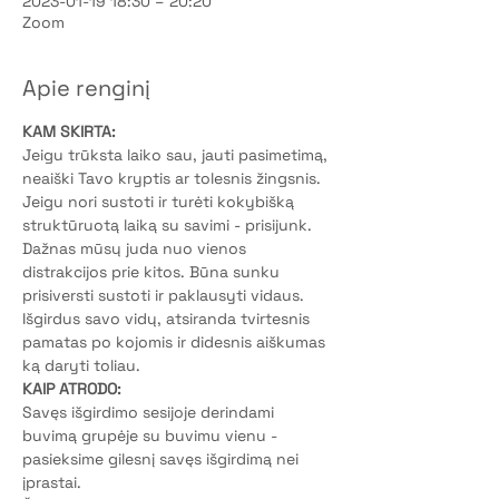
2023-01-19 18:30 – 20:20
Zoom
Apie renginį
KAM SKIRTA:
Jeigu trūksta laiko sau, jauti pasimetimą, 
neaiški Tavo kryptis ar tolesnis žingsnis.
Jeigu nori sustoti ir turėti kokybišką 
struktūruotą laiką su savimi - prisijunk.
Dažnas mūsų juda nuo vienos 
distrakcijos prie kitos. Būna sunku 
prisiversti sustoti ir paklausyti vidaus.
Išgirdus savo vidų, atsiranda tvirtesnis 
pamatas po kojomis ir didesnis aiškumas 
ką daryti toliau.
KAIP ATRODO:
Savęs išgirdimo sesijoje derindami 
buvimą grupėje su buvimu vienu - 
pasieksime gilesnį savęs išgirdimą nei 
įprastai.