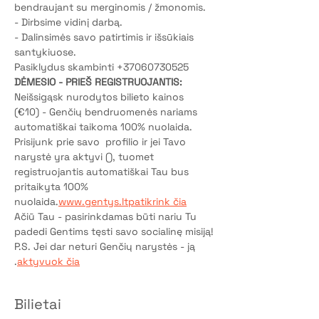
bendraujant su merginomis / žmonomis.
- Dirbsime vidinį darbą.
- Dalinsimės savo patirtimis ir išsūkiais 
santykiuose.
Pasiklydus skambinti +37060730525
DĖMESIO - PRIEŠ REGISTRUOJANTIS:
Neišsigąsk nurodytos bilieto kainos 
(€10) - Genčių bendruomenės nariams 
automatiškai taikoma 100% nuolaida.
Prisijunk prie savo 
 profilio ir jei Tavo 
narystė yra aktyvi (
), tuomet 
registruojantis automatiškai Tau bus 
pritaikyta 100% 
nuolaida.
www.gentys.lt
patikrink čia
Ačiū Tau - pasirinkdamas būti nariu Tu 
padedi Gentims tęsti savo socialinę misiją!
P.S. Jei dar neturi Genčių narystės - ją 
.
aktyvuok čia
Bilietai