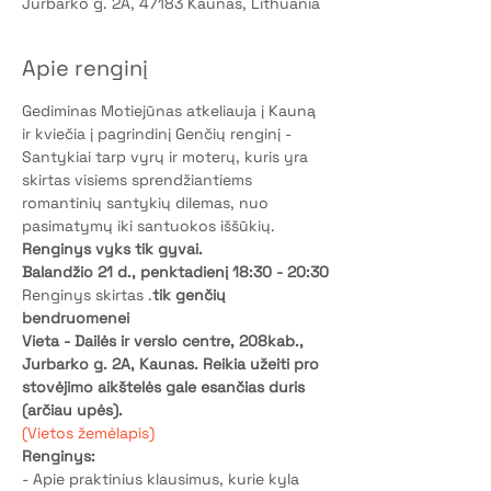
Jurbarko g. 2A, 47183 Kaunas, Lithuania
Apie renginį
Gediminas Motiejūnas atkeliauja į Kauną 
ir kviečia į pagrindinį Genčių renginį - 
Santykiai tarp vyrų ir moterų, kuris yra 
skirtas visiems sprendžiantiems 
romantinių santykių dilemas, nuo 
pasimatymų iki santuokos iššūkių.  
Renginys vyks tik gyvai.
Balandžio 21 d., penktadienį 18:30 - 20:30
Renginys skirtas 
.
tik genčių 
bendruomenei
Vieta - Dailės ir verslo centre, 208kab., 
Jurbarko g. 2A, Kaunas. Reikia užeiti pro 
stovėjimo aikštelės gale esančias duris 
(arčiau upės). 
(Vietos žemėlapis)
Renginys:
- Apie praktinius klausimus, kurie kyla 