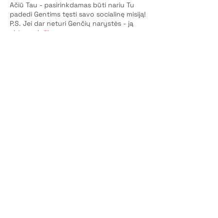
Ačiū Tau - pasirinkdamas būti nariu Tu
padedi Gentims tęsti savo socialinę misiją!
P.S. Jei dar neturi Genčių narystės - ją
aktyvuok čia
.
Bilietai
Pardavimas baigtas
Bilieto tipas
Dalyvio vieta
Kaina
10,00 €