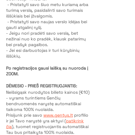
- Pristatyti savo šiuo metu kuriamą arba
turimą verslą, pasidalinti savo turimais
iššūkiais bei įžvalgomis.
- Pristatyti savo naujas verslo idėjas bei
gauti atgalinį ryšį.
- Jeigu nori pradėti savo verslą, bet
nežinai nuo ko pradėk, klausk patarimų
bei prašyk pagalbos.
- Jei esi darbuotojas ir turi kūrybinių
iššūkių.
Po registracijos gausi laišką su nuoroda į
ZOOM.
DĖMESIO - PRIEŠ REGISTRUOJANTIS:
Neišsigąsk nurodytos bilieto kainos (€10)
- vyrams turintiems Genčių
bendruomenės narystę automatiškai
taikoma 100% nuolaida.
Prisijunk prie savo
www.gentys.lt
profilio
ir jei Tavo narystė yra aktyvi (
patikrink
čia
), tuomet registruojantis automatiškai
Tau bus pritaikyta 100% nuolaida.