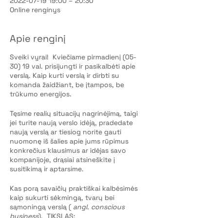
2022-07-19 19:00 – 20:30
Online renginys
Apie renginį
Sveiki vyrai! Kviečiame pirmadienį (05-
30) 19 val. prisijungti ir pasikalbėti apie
verslą. Kaip kurti verslą ir dirbti su
komanda žaidžiant, be įtampos, be
trūkumo energijos.
Tęsime realių situacijų nagrinėjimą, taigi
jei turite naują verslo idėją, pradedate
naują verslą ar tiesiog norite gauti
nuomonę iš šalies apie jums rūpimus
konkrečius klausimus ar idėjas savo
kompanijoje, drąsiai atsineškite į
susitikimą ir aptarsime.
Kas porą savaičių praktiškai kalbėsimės
kaip sukurti sėkmingą, tvarų bei
sąmoningą verslą (
angl. conscious
business
). TIKSLAS: