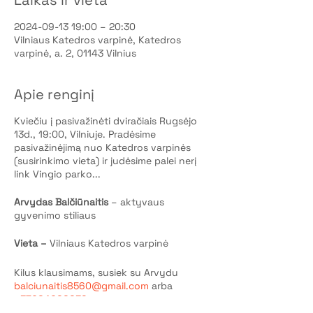
Laikas ir vieta
2024-09-13 19:00 – 20:30
Vilniaus Katedros varpinė, Katedros
varpinė, a. 2, 01143 Vilnius
Apie renginį
Kviečiu į pasivažinėti dviračiais Rugsėjo
13d., 19:00, Vilniuje. Pradėsime
pasivažinėjimą nuo Katedros varpinės
(susirinkimo vieta) ir judėsime palei nerį
link Vingio parko...
Arvydas Balčiūnaitis
– aktyvaus
gyvenimo stiliaus
Vieta –
Vilniaus Katedros varpinė
Kilus klausimams, susiek su Arvydu
balciunaitis8560@gmail.com
arba
+
37064066632