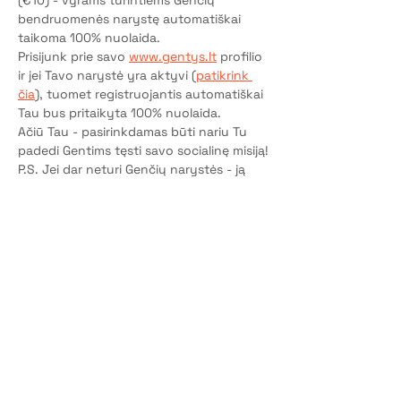
(€10) - vyrams turintiems Genčių 
bendruomenės narystę automatiškai 
taikoma 100% nuolaida.
Prisijunk prie savo 
www.gentys.lt
 profilio 
ir jei Tavo narystė yra aktyvi (
patikrink 
čia
), tuomet registruojantis automatiškai 
Tau bus pritaikyta 100% nuolaida.
Ačiū Tau - pasirinkdamas būti nariu Tu 
padedi Gentims tęsti savo socialinę misiją!
P.S. Jei dar neturi Genčių narystės - ją 
aktyvuok čia
.
Bilietai
Pardavimas baigtas
Bilieto tipas
Dalyvio vieta
Kaina