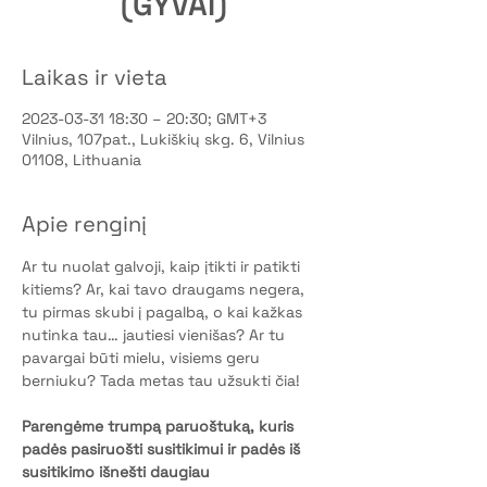
(GYVAI)
Laikas ir vieta
2023-03-31 18:30 – 20:30; GMT+3
Vilnius, 107pat., Lukiškių skg. 6, Vilnius
01108, Lithuania
Apie renginį
Ar tu nuolat galvoji, kaip įtikti ir patikti 
kitiems? Ar, kai tavo draugams negera, 
tu pirmas skubi į pagalbą, o kai kažkas 
nutinka tau… jautiesi vienišas? Ar tu 
pavargai būti mielu, visiems geru 
berniuku? Tada metas tau užsukti čia! 
Parengėme trumpą paruoštuką, kuris 
padės pasiruošti susitikimui ir padės iš 
susitikimo išnešti daugiau 