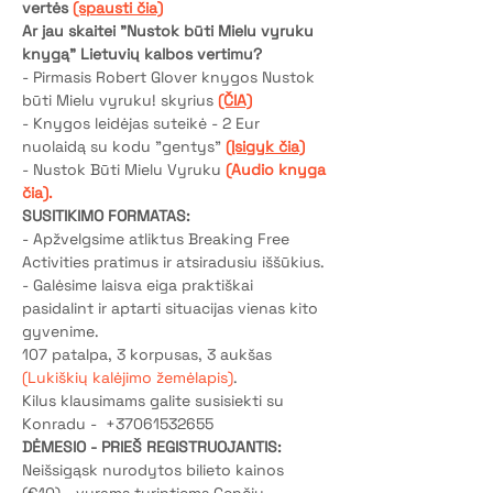
vertės 
(spausti čia)
Ar jau skaitei "Nustok būti Mielu vyruku 
knygą" Lietuvių kalbos vertimu?
- Pirmasis Robert Glover knygos Nustok 
būti Mielu vyruku! skyrius 
(ČIA)
- Knygos leidėjas suteikė - 2 Eur 
nuolaidą su kodu "gentys" 
(Įsigyk čia)
- Nustok Būti Mielu Vyruku 
(Audio knyga 
čia).
SUSITIKIMO FORMATAS: 
- Apžvelgsime atliktus Breaking Free 
Activities pratimus ir atsiradusiu iššūkius. 
- Galėsime laisva eiga praktiškai 
pasidalint ir aptarti situacijas vienas kito 
gyvenime.
107 patalpa, 3 korpusas, 3 aukšas
(Lukiškių kalėjimo žemėlapis)
.
Kilus klausimams galite susisiekti su 
Konradu -  +37061532655
DĖMESIO - PRIEŠ REGISTRUOJANTIS:
Neišsigąsk nurodytos bilieto kainos 