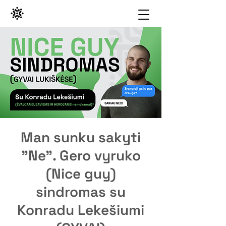
Man sunku sakyti
"Ne". Gero vyruko
(Nice guy)
sindromas su
Konradu Lekešiumi