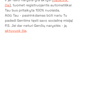
ir jei Tavo narystė yra aktyvi (
patikrink 
čia
), tuomet registruojantis automatiškai 
Tau bus pritaikyta 100% nuolaida.
Ačiū Tau - pasirinkdamas būti nariu Tu 
padedi Gentims tęsti savo socialinę misiją!
P.S. Jei dar neturi Genčių narystės - ją 
aktyvuok čia
.
Bilietai
Pardavimas baigtas
Bilieto tipas
Dalyvio vieta
Kaina
10,00 €