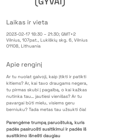
(GYVAI)
Laikas ir vieta
2023-02-17 18:30 – 21:30; GMT+2
Vilnius, 107pat., Lukiškių skg. 6, Vilnius
01108, Lithuania
Apie renginį
Ar tu nuolat galvoji, kaip įtikti ir patikti 
kitiems? Ar, kai tavo draugams negera, 
tu pirmas skubi į pagalbą, o kai kažkas 
nutinka tau… jautiesi vienišas? Ar tu 
pavargai būti mielu, visiems geru 
berniuku? Tada metas tau užsukti čia! 
Parengėme trumpą paruoštuką, kuris 
padės pasiruošti susitikimui ir padės iš 
susitikimo išnešti daugiau 