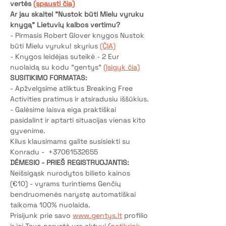
vertės 
(spausti čia)
Ar jau skaitei "Nustok būti Mielu vyruku 
knygą" Lietuvių kalbos vertimu? 
- Pirmasis Robert Glover knygos Nustok 
būti Mielu vyruku! skyrius 
(ČIA)
- Knygos leidėjas suteikė - 2 Eur 
nuolaidą su kodu "gentys" 
(Įsigyk čia)
SUSITIKIMO FORMATAS: 
- Apžvelgsime atliktus Breaking Free 
Activities pratimus ir atsiradusiu iššūkius. 
- Galėsime laisva eiga praktiškai 
pasidalint ir aptarti situacijas vienas kito 
gyvenime.
Kilus klausimams galite susisiekti su 
Konradu -  +37061532655
DĖMESIO - PRIEŠ REGISTRUOJANTIS:
Neišsigąsk nurodytos bilieto kainos 
(€10) - vyrams turintiems Genčių 
bendruomenės narystę automatiškai 
taikoma 100% nuolaida.
Prisijunk prie savo 
www.gentys.lt
 profilio 