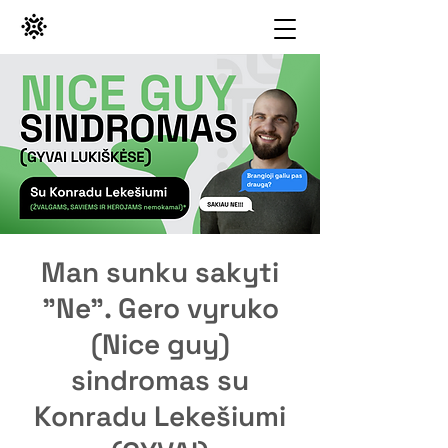
Man sunku sakyti
"Ne". Gero vyruko
(Nice guy)
sindromas su
Konradu Lekešiumi