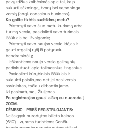
pavyzdžius kalbėsimės apie tai, kaip 
sukurti sėkmingą, tvarų bei sąmoningą 
verslą (angl. conscious business).
Ko galite tikėtis susitikimų metu?
- Pristatyti savo šiuo metu kuriamą arba 
turimą verslą, pasidalinti savo turimais 
iššūkiais bei įžvalgomis;
- Pristatyti savo naujas verslo idėjas ir 
gauti atgalinį ryšį iš patyrusių 
bendraminčių;
- Ieškantiems naujo verslo galimybių, 
padiskutuoti apie tolimesnius žingsnius;
- Pasidalinti kūrybiniais iššūkiais ir 
sulaukti palaikymo net jei nesi verslo 
savininkas, tačiau dirbantis jame.
Iki pasimatymo,  Žiuljenas.
Po registracijos gausi laišką su nuoroda į 
ZOOM.
DĖMESIO - PRIEŠ REGISTRUOJANTIS:
Neišsigąsk nurodytos bilieto kainos 
(€10) - vyrams turintiems Genčių 
bendruomenės narystę automatiškai 