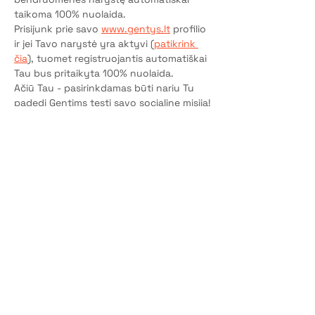
taikoma 100% nuolaida.
Prisijunk prie savo 
www.gentys.lt
 profilio 
ir jei Tavo narystė yra aktyvi (
patikrink 
čia
), tuomet registruojantis automatiškai 
Tau bus pritaikyta 100% nuolaida.
Ačiū Tau - pasirinkdamas būti nariu Tu 
padedi Gentims tęsti savo socialinę misiją!
P.S. Jei dar neturi Genčių narystės - ją 
aktyvuok čia
.
Bilietai
Pardavimas baigtas
Bilieto tipas
Dalyvio vieta
Kaina
10,00 €