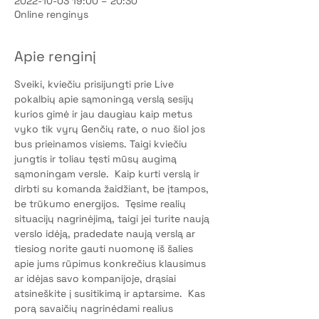
2022-10-03 19:00 – 20:30
Online renginys
Apie renginį
Sveiki, kviečiu prisijungti prie Live 
pokalbių apie sąmoningą verslą sesijų 
kurios gimė ir jau daugiau kaip metus 
vyko tik vyrų Genčių rate, o nuo šiol jos 
bus prieinamos visiems. Taigi kviečiu 
jungtis ir toliau tęsti mūsų augimą 
sąmoningam versle.  Kaip kurti verslą ir 
dirbti su komanda žaidžiant, be įtampos, 
be trūkumo energijos.  Tęsime realių 
situacijų nagrinėjimą, taigi jei turite naują 
verslo idėją, pradedate naują verslą ar 
tiesiog norite gauti nuomonę iš šalies 
apie jums rūpimus konkrečius klausimus 
ar idėjas savo kompanijoje, drąsiai 
atsineškite į susitikimą ir aptarsime.  Kas 
porą savaičių nagrinėdami realius 