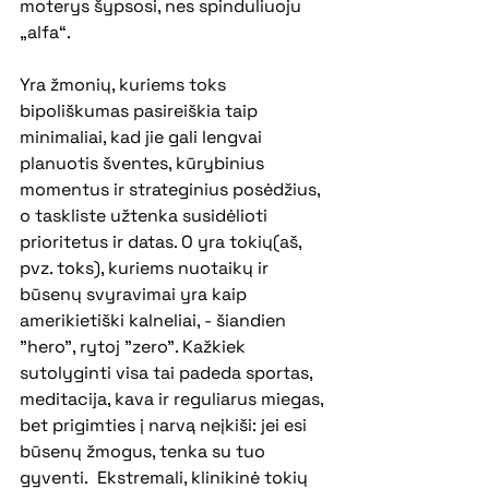
moterys šypsosi, nes spinduliuoju 
„alfa“. 
Yra žmonių, kuriems toks 
bipoliškumas pasireiškia taip 
minimaliai, kad jie gali lengvai 
planuotis šventes, kūrybinius 
momentus ir strateginius posėdžius, 
o taskliste užtenka susidėlioti 
prioritetus ir datas. O yra tokių(aš, 
pvz. toks), kuriems nuotaikų ir 
būsenų svyravimai yra kaip 
amerikietiški kalneliai, - šiandien 
"hero", rytoj "zero". Kažkiek 
sutolyginti visa tai padeda sportas, 
meditacija, kava ir reguliarus miegas, 
bet prigimties į narvą neįkiši: jei esi 
būsenų žmogus, tenka su tuo 
gyventi.  Ekstremali, klinikinė tokių 