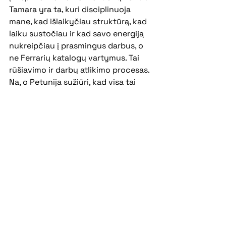
Tamara yra ta, kuri disciplinuoja 
mane, kad išlaikyčiau struktūrą, kad 
laiku sustočiau ir kad savo energiją 
nukreipčiau į prasmingus darbus, o 
ne Ferrarių katalogų vartymus. Tai 
rūšiavimo ir darbų atlikimo procesas. 
Na, o Petunija sužiūri, kad visa tai 
atitiktų „bendrą nacionalinę 
energetikos strategiją“ t.y. kad 
darniai įsilietų į gyvenimo viziją. Tai 
savaitinės peržiūros procesas. 
Tikslai čia vėl įgauna labai svarbią 
rolę, nes tokiuose amerikietiškuose 
bipolizmo kalneliuose jie yra man 
vienintelis prasmingas 
atskaitos 
taškas
, neleidžiantis išsitaškyti. Jei 
įleidžiu į gyvenimą Charlottę, ji gali 