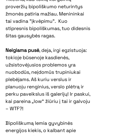
proveržių bipoliškumo neturintys 
žmonės patiria mažiau. Menininkai 
tai vadina "įkvėpimu".  Kuo 
stipresnis bipoliškumas, tuo didesnis 
šitas gausybės ragas.
Neigiama pusė
, deja, irgi egzistuoja: 
tokioje būsenoje kasdienės, 
užsistovėjusios problemos yra 
nuobodūs, neįdomūs trupiniukai 
plebėjams. Aš kuriu verslus ir 
planuoju renginius, verslo plėtrą ir 
perku paveikslus iš galerijų! Ir paskui, 
kai pareina „low“ žiūriu į tai ir galvoju 
– WTF?!
Bipoliškumą lemia gyvybinės 
energijos kiekis, o kalbant apie 