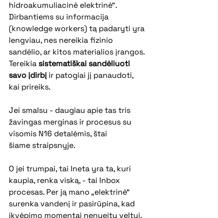
hidroakumuliacinė elektrinė“.  
Dirbantiems su informacija 
(knowledge workers) tą padaryti yra 
lengviau, nes nereikia fizinio 
sandėlio, ar kitos materialios įrangos. 
Tereikia 
sistematiškai sandėliuoti 
savo įdirbį
 ir patogiai jį panaudoti, 
kai prireiks. 
Jei smalsu - daugiau apie tas tris 
žavingas merginas ir procesus su 
visomis N16 detalėmis, štai 
šiame 
straipsnyje
. 
O jei trumpai, tai Ineta yra ta, kuri 
kaupia, renka viską, - tai Inbox 
procesas. Per ją mano „elektrinė“ 
surenka vandenį ir pasirūpina, kad 
įkvėpimo momentai nenueitų veltui. 