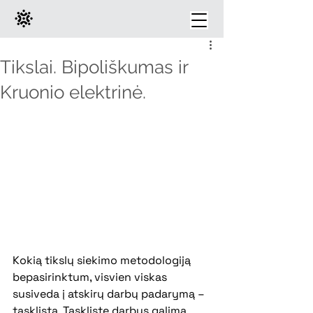
Tikslai. Bipoliškumas ir
Kruonio elektrinė.
Kokią tikslų siekimo metodologiją 
bepasirinktum, visvien viskas 
susiveda į atskirų darbų padarymą – 
tasklistą. Taskliste darbus galima 