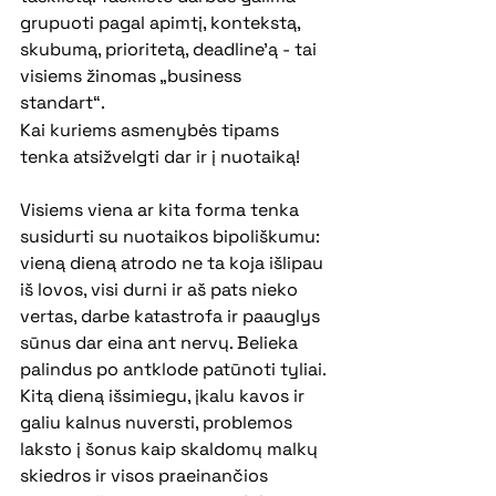
grupuoti pagal apimtį, kontekstą, 
skubumą, prioritetą, deadline'ą - tai 
visiems žinomas „business 
standart“. 
Kai kuriems asmenybės tipams 
tenka atsižvelgti dar ir į nuotaiką!
Visiems viena ar kita forma tenka 
susidurti su nuotaikos bipoliškumu: 
vieną dieną atrodo ne ta koja išlipau 
iš lovos, visi durni ir aš pats nieko 
vertas, darbe katastrofa ir paauglys 
sūnus dar eina ant nervų. Belieka 
palindus po antklode patūnoti tyliai. 
Kitą dieną išsimiegu, įkalu kavos ir 
galiu kalnus nuversti, problemos 
laksto į šonus kaip skaldomų malkų 
skiedros ir visos praeinančios 