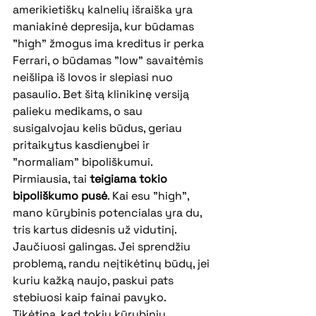
amerikietiškų kalnelių išraiška yra 
maniakinė depresija, kur būdamas 
"high" žmogus ima kreditus ir perka 
Ferrari, o būdamas "low" savaitėmis 
neišlipa iš lovos ir slepiasi nuo 
pasaulio. Bet šitą klinikinę versiją 
palieku medikams, o sau 
susigalvojau kelis būdus, geriau 
pritaikytus kasdienybei ir 
"normaliam" bipoliškumui.
Pirmiausia, tai 
teigiama tokio 
bipoliškumo pusė
. Kai esu "high", 
mano kūrybinis potencialas yra du, 
tris kartus didesnis už vidutinį. 
Jaučiuosi galingas. Jei sprendžiu 
problemą, randu neįtikėtinų būdų, jei 
kuriu kažką naujo, paskui pats 
stebiuosi kaip fainai pavyko. 
Tikėtina, kad tokių kūrybinių 